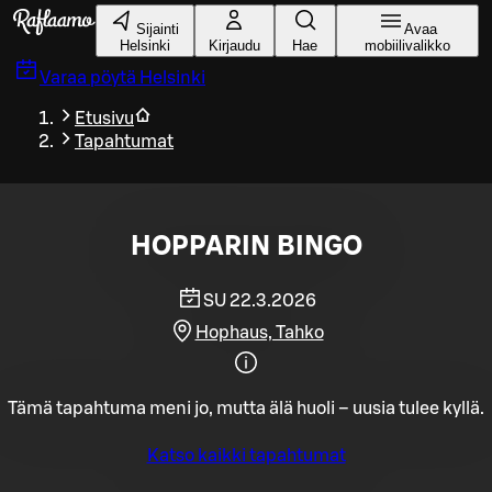
Siirry pääsisältöön
Sijainti
Avaa
Helsinki
Kirjaudu
Hae
mobiilivalikko
Varaa pöytä
Helsinki
Etusivu
Tapahtumat
HOPPARIN BINGO
SU 22.3.2026
Hophaus, Tahko
Tämä tapahtuma meni jo, mutta älä huoli – uusia tulee kyllä.
Katso kaikki tapahtumat