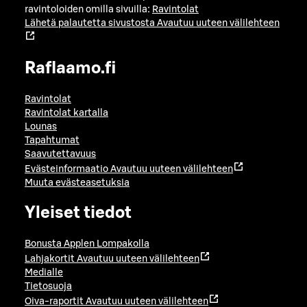
ravintoloiden omilla sivuilla:
Ravintolat
Lähetä palautetta sivustosta
Avautuu uuteen välilehteen
Raflaamo.fi
Ravintolat
Ravintolat kartalla
Lounas
Tapahtumat
Saavutettavuus
Evästeinformaatio
Avautuu uuteen välilehteen
Muuta evästeasetuksia
Yleiset tiedot
Bonusta Applen Lompakolla
Lahjakortit
Avautuu uuteen välilehteen
Medialle
Tietosuoja
Oiva-raportit
Avautuu uuteen välilehteen