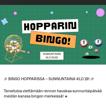
🎉 BINGO HOPPARISSA – SUNNUNTAINA KLO 19! 🎉
Tervetuloa viettämään rennon hauskaa sunnuntaipäivää
meidän kanssa bingon merkeissä! ☀️