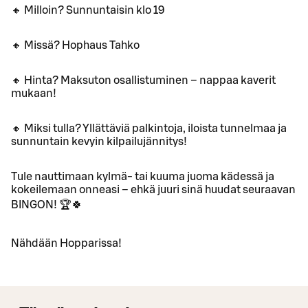
🔸 Milloin? Sunnuntaisin klo 19
🔸 Missä? Hophaus Tahko
🔸 Hinta? Maksuton osallistuminen – nappaa kaverit
mukaan!
🔸 Miksi tulla? Yllättäviä palkintoja, iloista tunnelmaa ja
sunnuntain kevyin kilpailujännitys!
Tule nauttimaan kylmä- tai kuuma juoma kädessä ja
kokeilemaan onneasi – ehkä juuri sinä huudat seuraavan
BINGON! 🏆🍀
Nähdään Hopparissa!