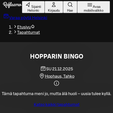
Siirry pääsisältöön
Sijainti
Avaa
Helsinki
Kirjaudu
Hae
mobiilivalikko
Varaa pöytä
Helsinki
Etusivu
Tapahtumat
HOPPARIN BINGO
SU 21.12.2025
Hophaus, Tahko
Tämä tapahtuma meni jo, mutta älä huoli – uusia tulee kyllä.
Katso kaikki tapahtumat