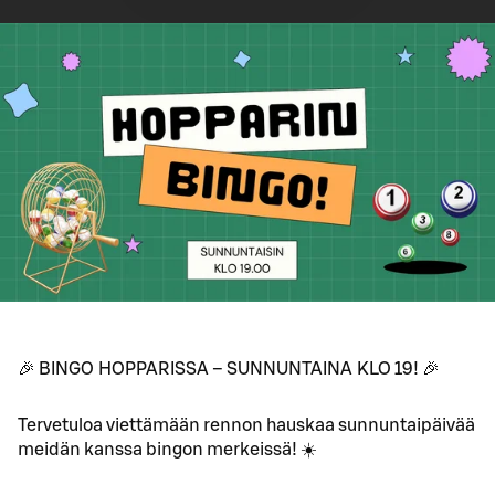
🎉 BINGO HOPPARISSA – SUNNUNTAINA KLO 19! 🎉
Tervetuloa viettämään rennon hauskaa sunnuntaipäivää
meidän kanssa bingon merkeissä! ☀️