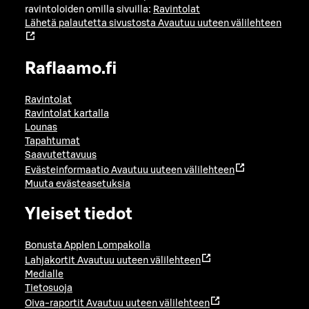
ravintoloiden omilla sivuilla:
Ravintolat
Lähetä palautetta sivustosta
Avautuu uuteen välilehteen
Raflaamo.fi
Ravintolat
Ravintolat kartalla
Lounas
Tapahtumat
Saavutettavuus
Evästeinformaatio
Avautuu uuteen välilehteen
Muuta evästeasetuksia
Yleiset tiedot
Bonusta Applen Lompakolla
Lahjakortit
Avautuu uuteen välilehteen
Medialle
Tietosuoja
Oiva-raportit
Avautuu uuteen välilehteen