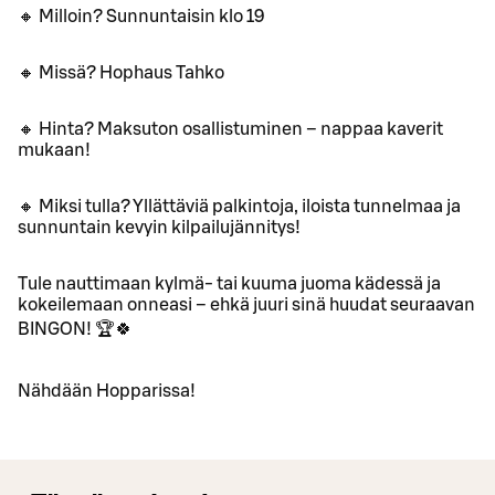
🔸 Milloin? Sunnuntaisin klo 19
🔸 Missä? Hophaus Tahko
🔸 Hinta? Maksuton osallistuminen – nappaa kaverit
mukaan!
🔸 Miksi tulla? Yllättäviä palkintoja, iloista tunnelmaa ja
sunnuntain kevyin kilpailujännitys!
Tule nauttimaan kylmä- tai kuuma juoma kädessä ja
kokeilemaan onneasi – ehkä juuri sinä huudat seuraavan
BINGON! 🏆🍀
Nähdään Hopparissa!