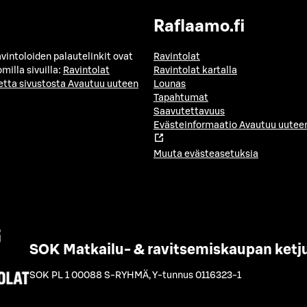
Raflaamo.fi
avintoloiden palautelinkit ovat
Ravintolat
milla sivuilla:
Ravintolat
Ravintolat kartalla
etta sivustosta
Avautuu uuteen
Lounas
Tapahtumat
Saavutettavuus
Evästeinformaatio
Avautuu uuteen
Muuta evästeasetuksia
SOK Matkailu- & ravitsemiskaupan ketj
SOK PL 1 00088 S-RYHMÄ
,
Y-tunnus 0116323-1