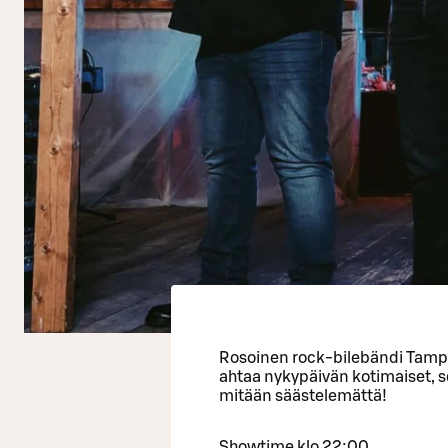
Rosoinen rock-bilebändi Tampe
ahtaa nykypäivän kotimaiset, se
mitään säästelemättä!
Showtime klo 22:00