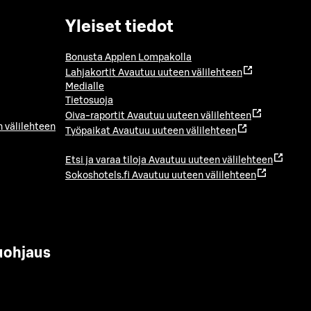
Yleiset tiedot
Bonusta Applen Lompakolla
Lahjakortit
Avautuu uuteen välilehteen
Medialle
Tietosuoja
Oiva-raportit
Avautuu uuteen välilehteen
 välilehteen
Työpaikat
Avautuu uuteen välilehteen
Etsi ja varaa tiloja
Avautuu uuteen välilehteen
Sokoshotels.fi
Avautuu uuteen välilehteen
uohjaus