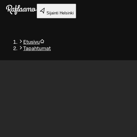
Siirry pääsisältöön
Sijainti
Helsinki
Etusivu
Tapahtumat
Takaisin