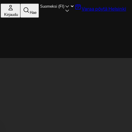
Varaa pöytä
Helsinki
Hae
Kirjaudu