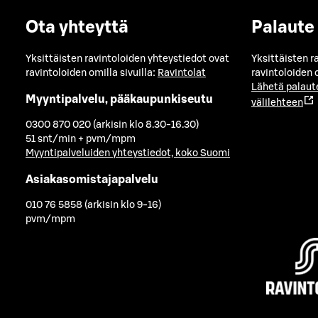
Ota yhteyttä
Palaute
Yksittäisten ravintoloiden yhteystiedot ovat
Yksittäisten r
ravintoloiden omilla sivuilla:
Ravintolat
ravintoloiden o
Lähetä palaut
Myyntipalvelu, pääkaupunkiseutu
välilehteen
0300 870 020 (arkisin klo 8.30-16.30)
51 snt/min + pvm/mpm
Myyntipalveluiden yhteystiedot, koko Suomi
Asiakasomistajapalvelu
010 76 5858 (arkisin klo 9-16)
pvm/mpm