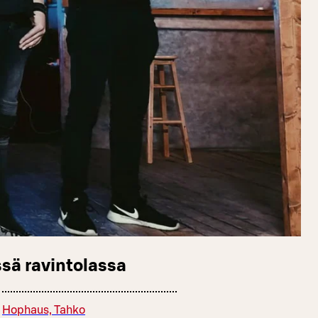
sä ravintolassa
Hophaus, Tahko