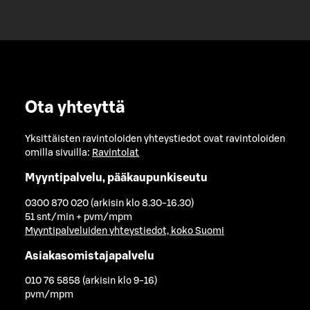
Ota yhteyttä
Yksittäisten ravintoloiden yhteystiedot ovat ravintoloiden
omilla sivuilla:
Ravintolat
Myyntipalvelu, pääkaupunkiseutu
0300 870 020 (arkisin klo 8.30-16.30)
51 snt/min + pvm/mpm
Myyntipalveluiden yhteystiedot, koko Suomi
Asiakasomistajapalvelu
010 76 5858 (arkisin klo 9-16)
pvm/mpm