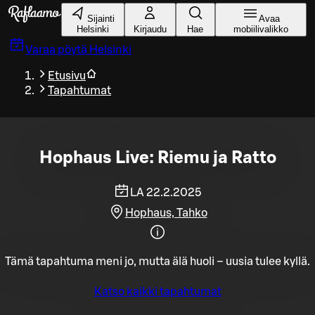
Siirry pääsisältöön
Sijainti
Avaa
Helsinki
Kirjaudu
Hae
mobiilivalikko
Varaa pöytä
Helsinki
Etusivu
Tapahtumat
Hophaus Live: Riemu ja Ratto
LA 22.2.2025
Hophaus, Tahko
Tämä tapahtuma meni jo, mutta älä huoli – uusia tulee kyllä.
Katso kaikki tapahtumat