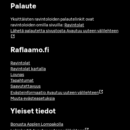
Palaute
Yksittäisten ravintoloiden palautelinkit ovat
ravintoloiden omilla sivuilla:
Ravintolat
Lähetä palautetta sivustosta
Avautuu uuteen välilehteen
Raflaamo.fi
Ravintolat
Ravintolat kartalla
Lounas
Tapahtumat
Saavutettavuus
Evästeinformaatio
Avautuu uuteen välilehteen
Muuta evästeasetuksia
Yleiset tiedot
Bonusta Applen Lompakolla