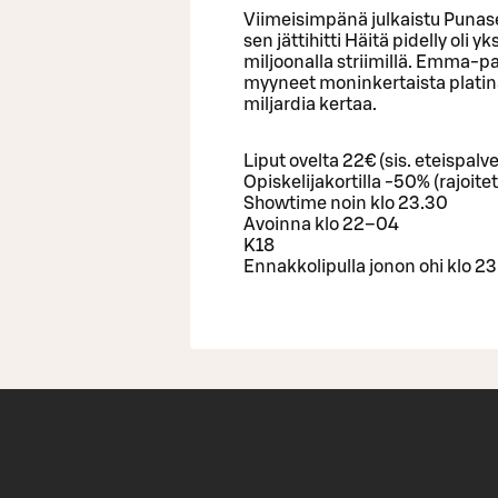
Viimeisimpänä julkaistu Punase
sen jättihitti Häitä pidelly oli 
miljoonalla striimillä. Emma-pa
myyneet moninkertaista platinaa 
miljardia kertaa.
Liput ovelta 22€ (sis. eteispal
Opiskelijakortilla -50% (rajoite
Showtime noin klo 23.30
Avoinna klo 22–04
K18
Ennakkolipulla jonon ohi klo 2