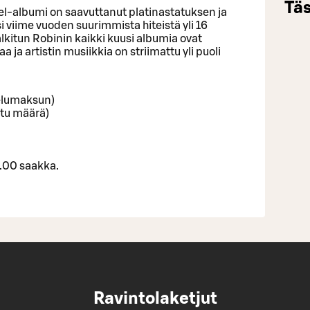
Täs
l-albumi on saavuttanut platinastatuksen ja
yksi viime vuoden suurimmista hiteistä yli 16
lkitun Robinin kaikki kuusi albumia ovat
ja artistin musiikkia on striimattu yli puoli
velumaksun)
ttu määrä)
3.00 saakka.
Ravintolaketjut