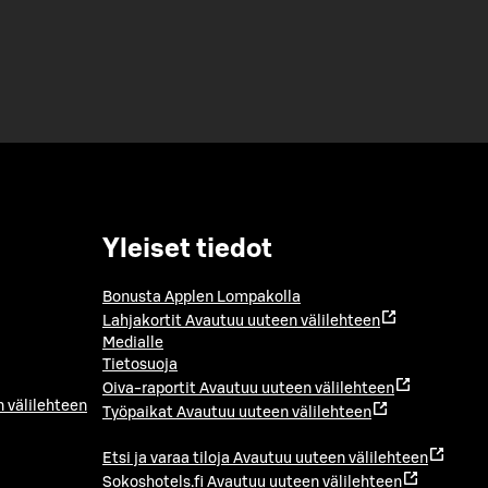
Yleiset tiedot
Bonusta Applen Lompakolla
Lahjakortit
Avautuu uuteen välilehteen
Medialle
Tietosuoja
Oiva-raportit
Avautuu uuteen välilehteen
 välilehteen
Työpaikat
Avautuu uuteen välilehteen
Etsi ja varaa tiloja
Avautuu uuteen välilehteen
Sokoshotels.fi
Avautuu uuteen välilehteen