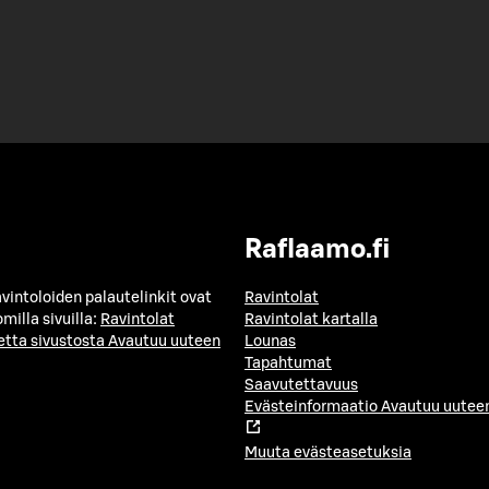
Raflaamo.fi
avintoloiden palautelinkit ovat
Ravintolat
milla sivuilla:
Ravintolat
Ravintolat kartalla
etta sivustosta
Avautuu uuteen
Lounas
Tapahtumat
Saavutettavuus
Evästeinformaatio
Avautuu uuteen
Muuta evästeasetuksia