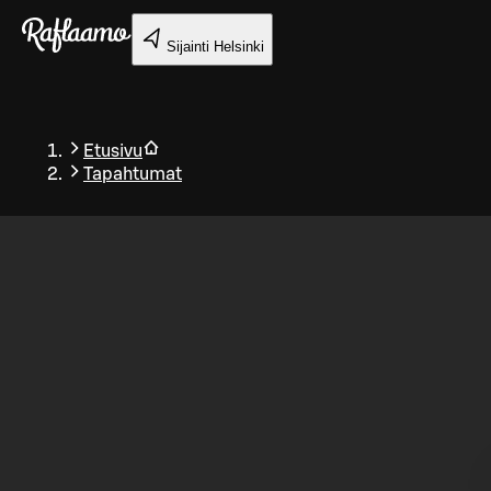
Siirry pääsisältöön
Sijainti
Helsinki
Etusivu
Tapahtumat
Takaisin