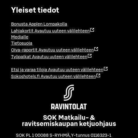
Yleiset tiedot
Bonusta Applen Lompakolla
Lahjakortit
Avautuu uuteen välilehteen
Medialle
Tietosuoja
Oiva-raportit
Avautuu uuteen välilehteen
Työpaikat
Avautuu uuteen välilehteen
Etsi ja varaa tiloja
Avautuu uuteen välilehteen
Sokoshotels.fi
Avautuu uuteen välilehteen
SOK Matkailu- &
ravitsemiskaupan ketjuohjaus
SOK PL 1 00088 S-RYHMÄ
,
Y-tunnus 0116323-1