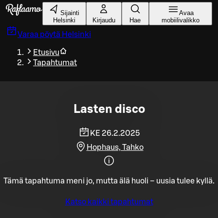
Siirry pääsisältöön
Sijainti
Avaa
Helsinki
Kirjaudu
Hae
mobiilivalikko
Varaa pöytä
Helsinki
Etusivu
Tapahtumat
Lasten disco
KE 26.2.2025
Hophaus, Tahko
Tämä tapahtuma meni jo, mutta älä huoli – uusia tulee kyllä.
Katso kaikki tapahtumat