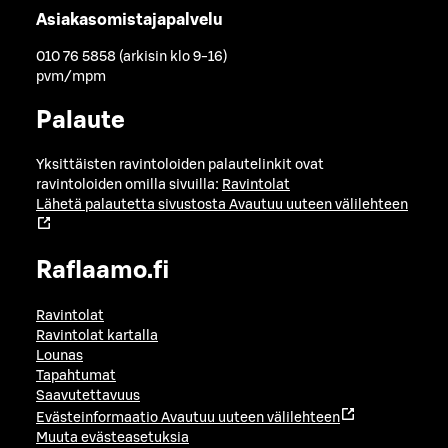
Asiakasomistajapalvelu
010 76 5858 (arkisin klo 9-16)
pvm/mpm
Palaute
Yksittäisten ravintoloiden palautelinkit ovat
ravintoloiden omilla sivuilla:
Ravintolat
Lähetä palautetta sivustosta
Avautuu uuteen välilehteen
Raflaamo.fi
Ravintolat
Ravintolat kartalla
Lounas
Tapahtumat
Saavutettavuus
Evästeinformaatio
Avautuu uuteen välilehteen
Muuta evästeasetuksia