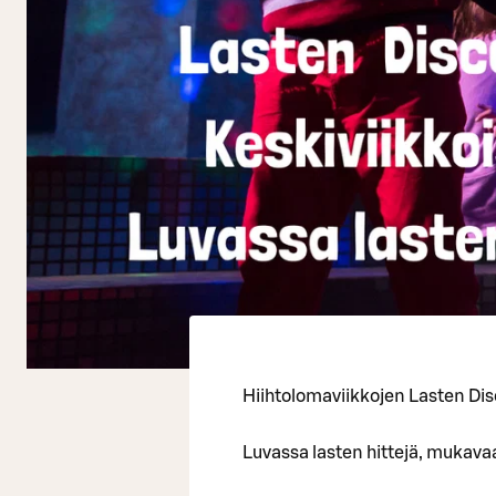
Hiihtolomaviikkojen Lasten Di
Luvassa lasten hittejä, mukavaa