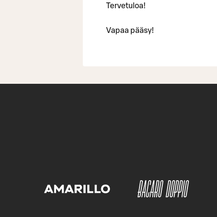
Tervetuloa!
Vapaa pääsy!