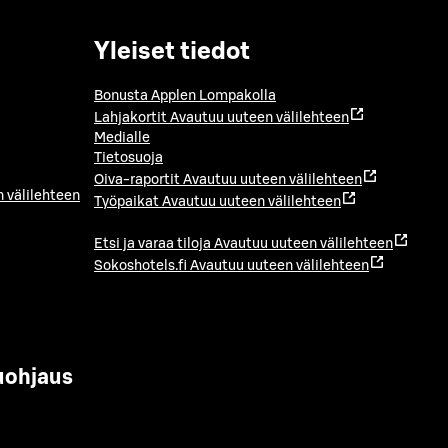
Yleiset tiedot
Bonusta Applen Lompakolla
Lahjakortit
Avautuu uuteen välilehteen
Medialle
Tietosuoja
Oiva-raportit
Avautuu uuteen välilehteen
 välilehteen
Työpaikat
Avautuu uuteen välilehteen
Etsi ja varaa tiloja
Avautuu uuteen välilehteen
Sokoshotels.fi
Avautuu uuteen välilehteen
uohjaus