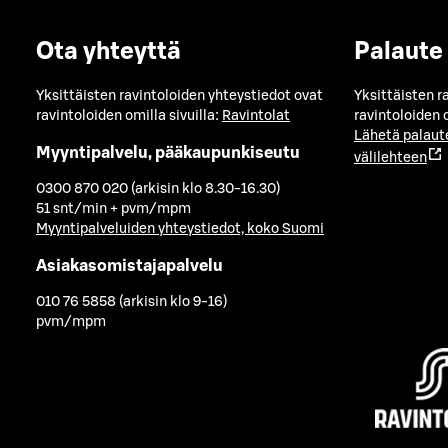
Ota yhteyttä
Palaute
Yksittäisten ravintoloiden yhteystiedot ovat
Yksittäisten r
ravintoloiden omilla sivuilla:
Ravintolat
ravintoloiden o
Lähetä palaut
Myyntipalvelu, pääkaupunkiseutu
välilehteen
0300 870 020 (arkisin klo 8.30-16.30)
51 snt/min + pvm/mpm
Myyntipalveluiden yhteystiedot, koko Suomi
Asiakasomistajapalvelu
010 76 5858 (arkisin klo 9-16)
pvm/mpm