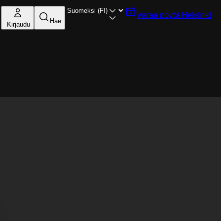
Varaa pöytä
Helsinki
Hae
Kirjaudu