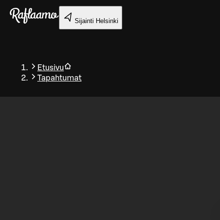
Siirry pääsisältöön
Sijainti
Helsinki
Etusivu
Tapahtumat
Takaisin