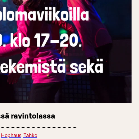
sä ravintolassa
Hophaus, Tahko