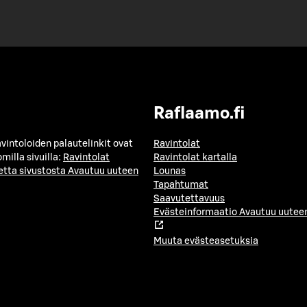
Raflaamo.fi
avintoloiden palautelinkit ovat
Ravintolat
milla sivuilla:
Ravintolat
Ravintolat kartalla
etta sivustosta
Avautuu uuteen
Lounas
Tapahtumat
Saavutettavuus
Evästeinformaatio
Avautuu uuteen
Muuta evästeasetuksia