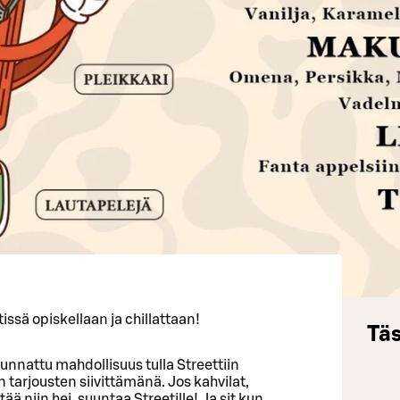
tissä opiskellaan ja chillattaan!
Täs
suunnattu mahdollisuus tulla Streettiin
arjousten siivittämänä. Jos kahvilat,
ää niin hei, suuntaa Streetille! Ja sit kun