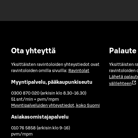
Ota yhteyttä
Palaute
Yksittäisten ravintoloiden yhteystiedot ovat
Yksittäisten r
ravintoloiden omilla sivuilla:
Ravintolat
ravintoloiden o
Lähetä palaut
Myyntipalvelu, pääkaupunkiseutu
välilehteen
0300 870 020 (arkisin klo 8.30-16.30)
51 snt/min + pvm/mpm
Myyntipalveluiden yhteystiedot, koko Suomi
Asiakasomistajapalvelu
010 76 5858 (arkisin klo 9-16)
pvm/mpm