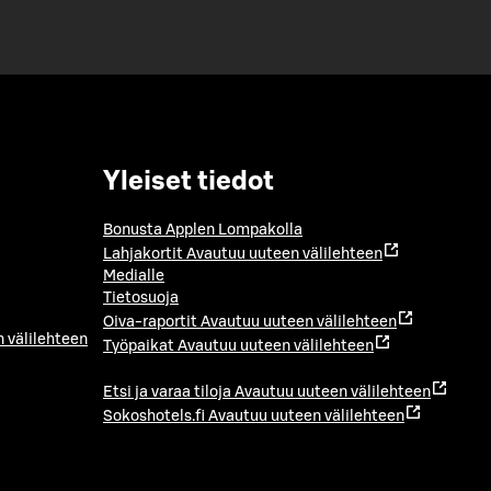
Yleiset tiedot
Bonusta Applen Lompakolla
Lahjakortit
Avautuu uuteen välilehteen
Medialle
Tietosuoja
Oiva-raportit
Avautuu uuteen välilehteen
 välilehteen
Työpaikat
Avautuu uuteen välilehteen
Etsi ja varaa tiloja
Avautuu uuteen välilehteen
Sokoshotels.fi
Avautuu uuteen välilehteen