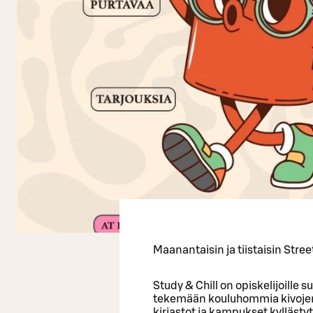
Maanantaisin ja tiistaisin Stree
Study & Chill on opiskelijoille 
tekemään kouluhommia kivojen t
kirjastot ja kampukset kyllästytt