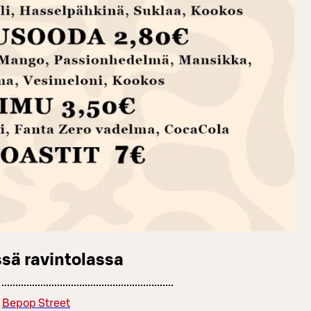
sä ravintolassa
Bepop Street