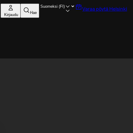
Varaa pöytä
Helsinki
Hae
Kirjaudu