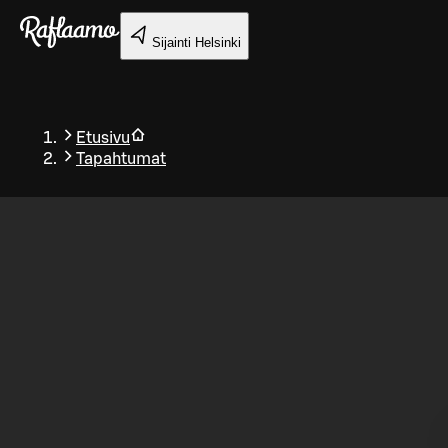
Siirry pääsisältöön
Sijainti
Helsinki
Etusivu
Tapahtumat
Takaisin