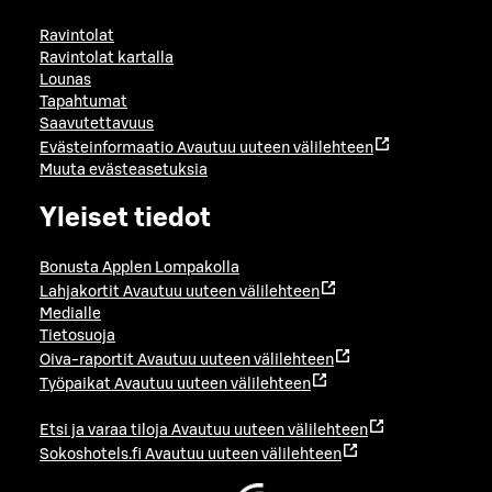
Ravintolat
Ravintolat kartalla
Lounas
Tapahtumat
Saavutettavuus
Evästeinformaatio
Avautuu uuteen välilehteen
Muuta evästeasetuksia
Yleiset tiedot
Bonusta Applen Lompakolla
Lahjakortit
Avautuu uuteen välilehteen
Medialle
Tietosuoja
Oiva-raportit
Avautuu uuteen välilehteen
Työpaikat
Avautuu uuteen välilehteen
Etsi ja varaa tiloja
Avautuu uuteen välilehteen
Sokoshotels.fi
Avautuu uuteen välilehteen