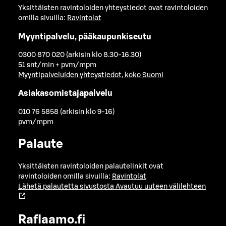
Yksittäisten ravintoloiden yhteystiedot ovat ravintoloiden
omilla sivuilla:
Ravintolat
Myyntipalvelu, pääkaupunkiseutu
0300 870 020 (arkisin klo 8.30-16.30)
51 snt/min + pvm/mpm
Myyntipalveluiden yhteystiedot, koko Suomi
Asiakasomistajapalvelu
010 76 5858 (arkisin klo 9-16)
pvm/mpm
Palaute
Yksittäisten ravintoloiden palautelinkit ovat
ravintoloiden omilla sivuilla:
Ravintolat
Lähetä palautetta sivustosta
Avautuu uuteen välilehteen
Raflaamo.fi