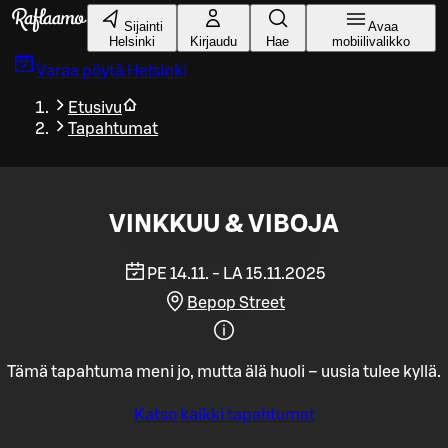
Siirry pääsisältöön
Sijainti
Avaa
Helsinki
Kirjaudu
Hae
mobiilivalikko
Varaa pöytä
Helsinki
Etusivu
Tapahtumat
VINKKUU & VIBOJA
PE 14.11. - LA 15.11.2025
Bepop Street
Tämä tapahtuma meni jo, mutta älä huoli – uusia tulee kyllä.
Katso kaikki tapahtumat