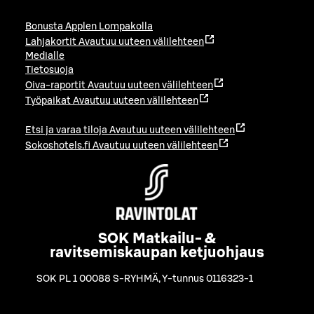
Bonusta Applen Lompakolla
Lahjakortit
Avautuu uuteen välilehteen
Medialle
Tietosuoja
Oiva-raportit
Avautuu uuteen välilehteen
Työpaikat
Avautuu uuteen välilehteen
Etsi ja varaa tiloja
Avautuu uuteen välilehteen
Sokoshotels.fi
Avautuu uuteen välilehteen
SOK Matkailu- &
ravitsemiskaupan ketjuohjaus
SOK PL 1 00088 S-RYHMÄ
,
Y-tunnus 0116323-1