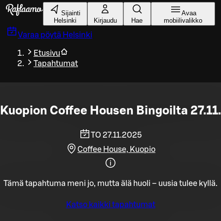
Siirry pääsisältöön
Sijainti
Avaa
Helsinki
Kirjaudu
Hae
mobiilivalikko
Varaa pöytä
Helsinki
Etusivu
Tapahtumat
Kuopion Coffee Housen Bingoilta 27.11.
TO 27.11.2025
Coffee House, Kuopio
Tämä tapahtuma meni jo, mutta älä huoli – uusia tulee kyllä.
Katso kaikki tapahtumat