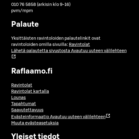
010 76 5858 (arkisin klo 9-16)
pvm/mpm
Palaute
Yksittäisten ravintoloiden palautelinkit ovat
ravintoloiden omilla sivuilla:
Ravintolat
Lähetä palautetta sivustosta
Avautuu uuteen välilehteen
Raflaamo.fi
Ravintolat
Ravintolat kartalla
Lounas
Tapahtumat
Saavutettavuus
Evästeinformaatio
Avautuu uuteen välilehteen
Muuta evästeasetuksia
Yleiset tiedot