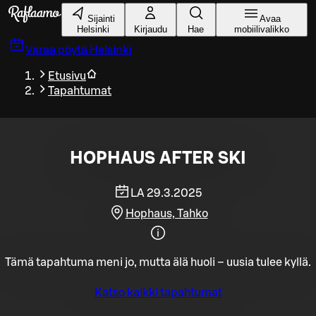
Siirry pääsisältöön
Sijainti
Avaa
Helsinki
Kirjaudu
Hae
mobiilivalikko
Varaa pöytä
Helsinki
Etusivu
Tapahtumat
HOPHAUS AFTER SKI
LA 29.3.2025
Hophaus, Tahko
Tämä tapahtuma meni jo, mutta älä huoli – uusia tulee kyllä.
Katso kaikki tapahtumat