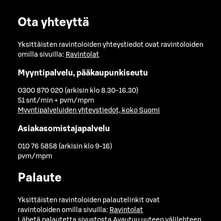
Ota yhteyttä
Yksittäisten ravintoloiden yhteystiedot ovat ravintoloiden
omilla sivuilla:
Ravintolat
Myyntipalvelu, pääkaupunkiseutu
0300 870 020 (arkisin klo 8.30-16.30)
51 snt/min + pvm/mpm
Myyntipalveluiden yhteystiedot, koko Suomi
Asiakasomistajapalvelu
010 76 5858 (arkisin klo 9-16)
pvm/mpm
Palaute
Yksittäisten ravintoloiden palautelinkit ovat
ravintoloiden omilla sivuilla:
Ravintolat
Lähetä palautetta sivustosta
Avautuu uuteen välilehteen