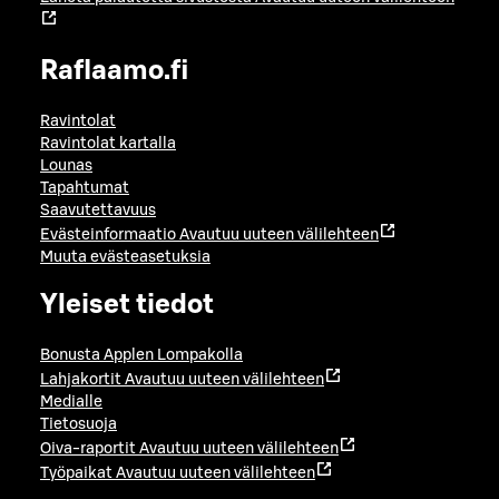
Raflaamo.fi
Ravintolat
Ravintolat kartalla
Lounas
Tapahtumat
Saavutettavuus
Evästeinformaatio
Avautuu uuteen välilehteen
Muuta evästeasetuksia
Yleiset tiedot
Bonusta Applen Lompakolla
Lahjakortit
Avautuu uuteen välilehteen
Medialle
Tietosuoja
Oiva-raportit
Avautuu uuteen välilehteen
Työpaikat
Avautuu uuteen välilehteen