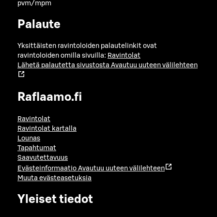
pvm/mpm
Palaute
Yksittäisten ravintoloiden palautelinkit ovat
ravintoloiden omilla sivuilla:
Ravintolat
Lähetä palautetta sivustosta
Avautuu uuteen välilehteen
Raflaamo.fi
Ravintolat
Ravintolat kartalla
Lounas
Tapahtumat
Saavutettavuus
Evästeinformaatio
Avautuu uuteen välilehteen
Muuta evästeasetuksia
Yleiset tiedot