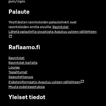
pvm/mpm
Palaute
Yksittäisten ravintoloiden palautelinkit ovat
ravintoloiden omilla sivuilla:
Ravintolat
Lähetä palautetta sivustosta
Avautuu uuteen välilehteen
Raflaamo.fi
Ravintolat
Ravintolat kartalla
Lounas
Tapahtumat
Saavutettavuus
Evästeinformaatio
Avautuu uuteen välilehteen
Muuta evästeasetuksia
Yleiset tiedot