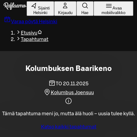
Siirry pääsisältöön
Sijainti
Avaa
Helsinki
Kirjaudu
Hae
mobiilivalikko
Varaa pöytä
Helsinki
Etusivu
Tapahtumat
Kolumbuksen Baarikeno
TO 20.11.2025
Kolumbus Joensuu
Tämä tapahtuma meni jo, mutta älä huoli – uusia tulee kyllä.
Katso kaikki tapahtumat