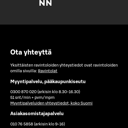
Ota yhteyttä
Yksittäisten ravintoloiden yhteystiedot ovat ravintoloiden
omilla sivuilla:
Ravintolat
Myyntipalvelu, pääkaupunkiseutu
0300 870 020 (arkisin klo 8.30-16.30)
51 snt/min + pvm/mpm
Myyntipalveluiden yhteystiedot, koko Suomi
Asiakasomistajapalvelu
010 76 5858 (arkisin klo 9-16)