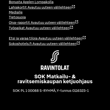
Bonusta Applen Lompakolla
Lahjakortit
Avautuu uuteen välilehteen
Medialle
Tietosuoja
Oiva-raportit
Avautuu uuteen välilehteen
Työpaikat
Avautuu uuteen välilehteen
Etsi ja varaa tiloja
Avautuu uuteen välilehteen
Sokoshotels.fi
Avautuu uuteen välilehteen
SOK Matkailu- &
ravitsemiskaupan ketjuohjaus
SOK PL 1 00088 S-RYHMÄ
,
Y-tunnus 0116323-1