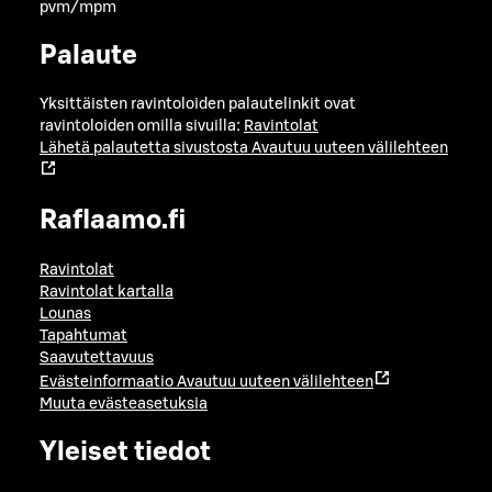
pvm/mpm
Palaute
Yksittäisten ravintoloiden palautelinkit ovat
ravintoloiden omilla sivuilla:
Ravintolat
Lähetä palautetta sivustosta
Avautuu uuteen välilehteen
Raflaamo.fi
Ravintolat
Ravintolat kartalla
Lounas
Tapahtumat
Saavutettavuus
Evästeinformaatio
Avautuu uuteen välilehteen
Muuta evästeasetuksia
Yleiset tiedot