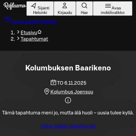
Siirry pääsisältöön
Sijainti
Avaa
Helsinki
Kirjaudu
Hae
mobiilivalikko
Varaa pöytä
Helsinki
Etusivu
Tapahtumat
Kolumbuksen Baarikeno
TO 6.11.2025
Kolumbus Joensuu
Tämä tapahtuma meni jo, mutta älä huoli – uusia tulee kyllä.
Katso kaikki tapahtumat