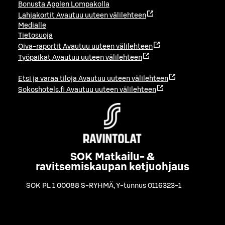
Bonusta Applen Lompakolla
Lahjakortit
Avautuu uuteen välilehteen
Medialle
Tietosuoja
Oiva-raportit
Avautuu uuteen välilehteen
Työpaikat
Avautuu uuteen välilehteen
Etsi ja varaa tiloja
Avautuu uuteen välilehteen
Sokoshotels.fi
Avautuu uuteen välilehteen
SOK Matkailu- &
ravitsemiskaupan ketjuohjaus
SOK PL 1 00088 S-RYHMÄ
,
Y-tunnus 0116323-1