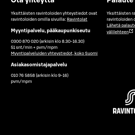
Ota yhteyttä
Palaute
Yksittäisten ravintoloiden yhteystiedot ovat
Yksittäisten r
ravintoloiden omilla sivuilla:
Ravintolat
ravintoloiden o
Lähetä palaut
Myyntipalvelu, pääkaupunkiseutu
välilehteen
0300 870 020 (arkisin klo 8.30-16.30)
51 snt/min + pvm/mpm
Myyntipalveluiden yhteystiedot, koko Suomi
Asiakasomistajapalvelu
010 76 5858 (arkisin klo 9-16)
pvm/mpm