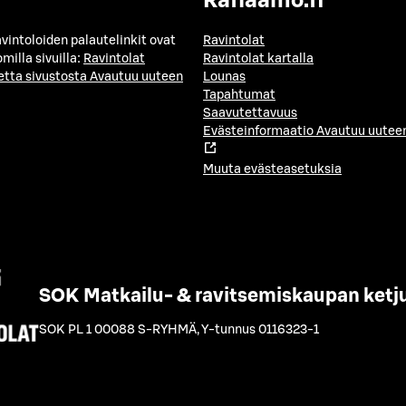
Raflaamo.fi
avintoloiden palautelinkit ovat
Ravintolat
milla sivuilla:
Ravintolat
Ravintolat kartalla
etta sivustosta
Avautuu uuteen
Lounas
Tapahtumat
Saavutettavuus
Evästeinformaatio
Avautuu uuteen
Muuta evästeasetuksia
SOK Matkailu- & ravitsemiskaupan ketj
SOK PL 1 00088 S-RYHMÄ
,
Y-tunnus 0116323-1