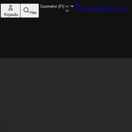
Varaa pöytä
Helsinki
Hae
Kirjaudu