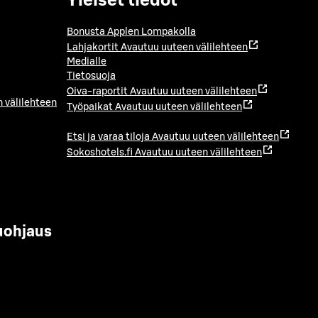
Yleiset tiedot
Bonusta Applen Lompakolla
Lahjakortit
Avautuu uuteen välilehteen
Medialle
Tietosuoja
Oiva-raportit
Avautuu uuteen välilehteen
 välilehteen
Työpaikat
Avautuu uuteen välilehteen
Etsi ja varaa tiloja
Avautuu uuteen välilehteen
Sokoshotels.fi
Avautuu uuteen välilehteen
uohjaus