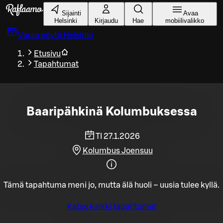
Siirry pääsisältöön
Sijainti
Avaa
Helsinki
Kirjaudu
Hae
mobiilivalikko
Varaa pöytä
Helsinki
Etusivu
Tapahtumat
Baaripähkinä Kolumbuksessa
TI 27.1.2026
Kolumbus Joensuu
Tämä tapahtuma meni jo, mutta älä huoli – uusia tulee kyllä.
Katso kaikki tapahtumat