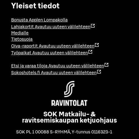
Yleiset tiedot
Bonusta Applen Lompakolla
Lahjakortit
Avautuu uuteen välilehteen
Medialle
Tietosuoja
Oiva-raportit
Avautuu uuteen välilehteen
Työpaikat
Avautuu uuteen välilehteen
Etsi ja varaa tiloja
Avautuu uuteen välilehteen
Sokoshotels.fi
Avautuu uuteen välilehteen
SOK Matkailu- &
ravitsemiskaupan ketjuohjaus
SOK PL 1 00088 S-RYHMÄ
,
Y-tunnus 0116323-1