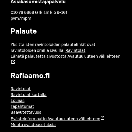
Asiakasomistajapalvelu
010 76 5858 (arkisin klo 9-16)
pvm/mpm
Palaute
Yksittäisten ravintoloiden palautelinkit ovat
ravintoloiden omilla sivuilla:
Ravintolat
Lähetä palautetta sivustosta
Avautuu uuteen välilehteen
Raflaamo.fi
Ravintolat
Ravintolat kartalla
Lounas
Tapahtumat
Saavutettavuus
Evästeinformaatio
Avautuu uuteen välilehteen
Muuta evästeasetuksia