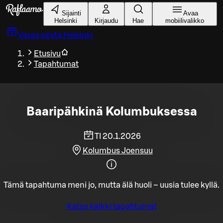
Siirry pääsisältöön
Sijainti
Avaa
Helsinki
Kirjaudu
Hae
mobiilivalikko
Varaa pöytä
Helsinki
Etusivu
Tapahtumat
Baaripähkinä Kolumbuksessa
TI 20.1.2026
Kolumbus Joensuu
Tämä tapahtuma meni jo, mutta älä huoli – uusia tulee kyllä.
Katso kaikki tapahtumat