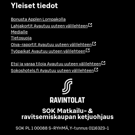
Yleiset tiedot
Bonusta Applen Lompakolla
Lahjakortit
Avautuu uuteen välilehteen
Medialle
Tietosuoja
Oiva-raportit
Avautuu uuteen välilehteen
Työpaikat
Avautuu uuteen välilehteen
Etsi ja varaa tiloja
Avautuu uuteen välilehteen
Sokoshotels.fi
Avautuu uuteen välilehteen
SOK Matkailu- &
ravitsemiskaupan ketjuohjaus
SOK PL 1 00088 S-RYHMÄ
,
Y-tunnus 0116323-1