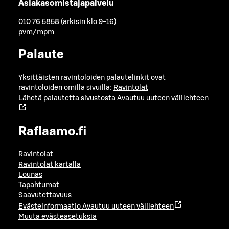
Asiakasomistajapalvelu
010 76 5858 (arkisin klo 9-16)
pvm/mpm
Palaute
Yksittäisten ravintoloiden palautelinkit ovat
ravintoloiden omilla sivuilla:
Ravintolat
Lähetä palautetta sivustosta
Avautuu uuteen välilehteen
Raflaamo.fi
Ravintolat
Ravintolat kartalla
Lounas
Tapahtumat
Saavutettavuus
Evästeinformaatio
Avautuu uuteen välilehteen
Muuta evästeasetuksia