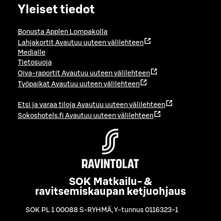
Yleiset tiedot
Bonusta Applen Lompakolla
Lahjakortit
Avautuu uuteen välilehteen
Medialle
Tietosuoja
Oiva-raportit
Avautuu uuteen välilehteen
Työpaikat
Avautuu uuteen välilehteen
Etsi ja varaa tiloja
Avautuu uuteen välilehteen
Sokoshotels.fi
Avautuu uuteen välilehteen
SOK Matkailu- &
ravitsemiskaupan ketjuohjaus
SOK PL 1 00088 S-RYHMÄ
,
Y-tunnus 0116323-1