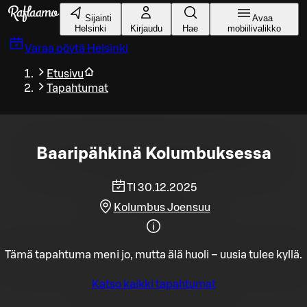
Siirry pääsisältöön
Sijainti
Avaa
Helsinki
Kirjaudu
Hae
mobiilivalikko
Varaa pöytä
Helsinki
Etusivu
Tapahtumat
Baaripähkinä Kolumbuksessa
TI 30.12.2025
Kolumbus Joensuu
Tämä tapahtuma meni jo, mutta älä huoli – uusia tulee kyllä.
Katso kaikki tapahtumat