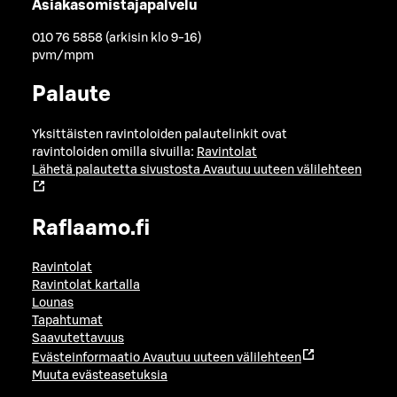
Asiakasomistajapalvelu
010 76 5858 (arkisin klo 9-16)
pvm/mpm
Palaute
Yksittäisten ravintoloiden palautelinkit ovat
ravintoloiden omilla sivuilla:
Ravintolat
Lähetä palautetta sivustosta
Avautuu uuteen välilehteen
Raflaamo.fi
Ravintolat
Ravintolat kartalla
Lounas
Tapahtumat
Saavutettavuus
Evästeinformaatio
Avautuu uuteen välilehteen
Muuta evästeasetuksia