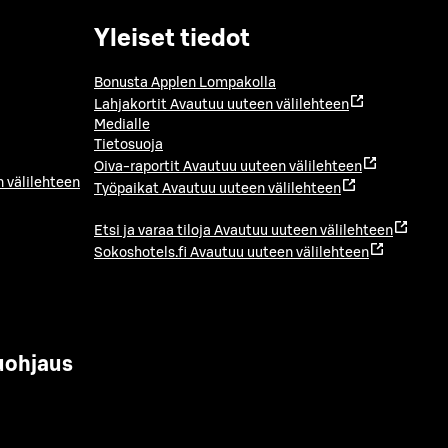
Yleiset tiedot
Bonusta Applen Lompakolla
Lahjakortit
Avautuu uuteen välilehteen
Medialle
Tietosuoja
Oiva-raportit
Avautuu uuteen välilehteen
 välilehteen
Työpaikat
Avautuu uuteen välilehteen
Etsi ja varaa tiloja
Avautuu uuteen välilehteen
Sokoshotels.fi
Avautuu uuteen välilehteen
uohjaus