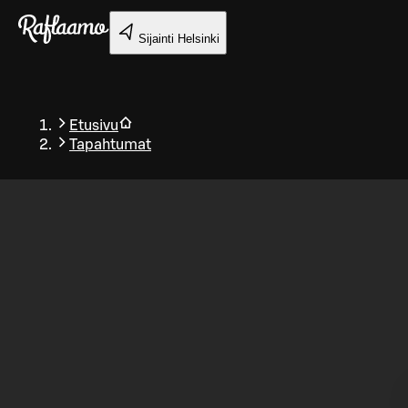
Siirry pääsisältöön
Sijainti
Helsinki
Etusivu
Tapahtumat
Takaisin