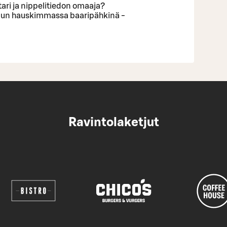
stari ja nippelitiedon omaaja?
suun hauskimmassa baaripähkinä -
Ravintolaketjut