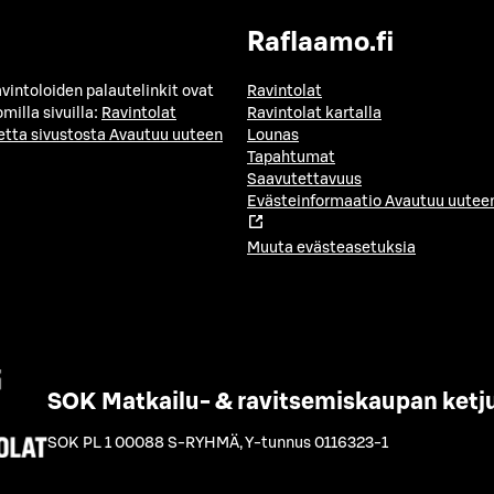
Raflaamo.fi
avintoloiden palautelinkit ovat
Ravintolat
milla sivuilla:
Ravintolat
Ravintolat kartalla
etta sivustosta
Avautuu uuteen
Lounas
Tapahtumat
Saavutettavuus
Evästeinformaatio
Avautuu uuteen
Muuta evästeasetuksia
SOK Matkailu- & ravitsemiskaupan ketj
SOK PL 1 00088 S-RYHMÄ
,
Y-tunnus 0116323-1