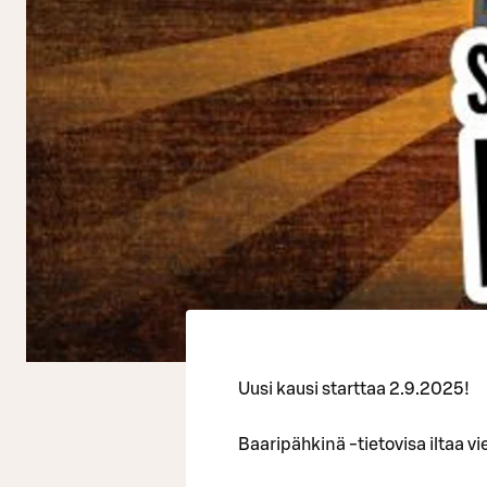
Uusi kausi starttaa 2.9.2025!
Baaripähkinä -tietovisa iltaa vi