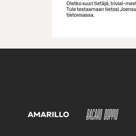
Oletko suuri tietäjä, trivial-me
Tule testaamaan tietosi Joen
tietovisassa.