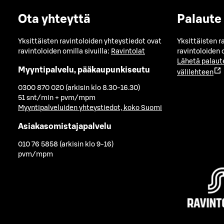
Ota yhteyttä
Palaute
Yksittäisten ravintoloiden yhteystiedot ovat
Yksittäisten r
ravintoloiden omilla sivuilla:
Ravintolat
ravintoloiden o
Lähetä palaut
Myyntipalvelu, pääkaupunkiseutu
välilehteen
0300 870 020 (arkisin klo 8.30-16.30)
51 snt/min + pvm/mpm
Myyntipalveluiden yhteystiedot, koko Suomi
Asiakasomistajapalvelu
010 76 5858 (arkisin klo 9-16)
pvm/mpm