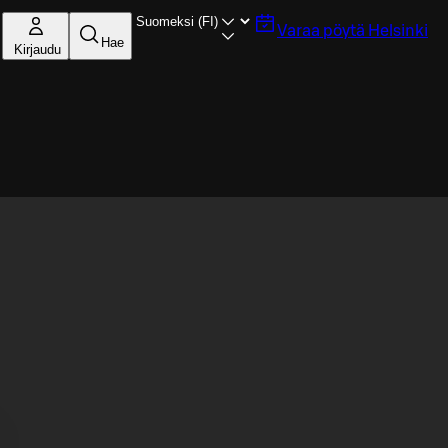
Varaa pöytä
Helsinki
Hae
Kirjaudu