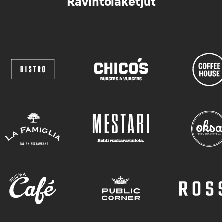
Ravintolaketjut