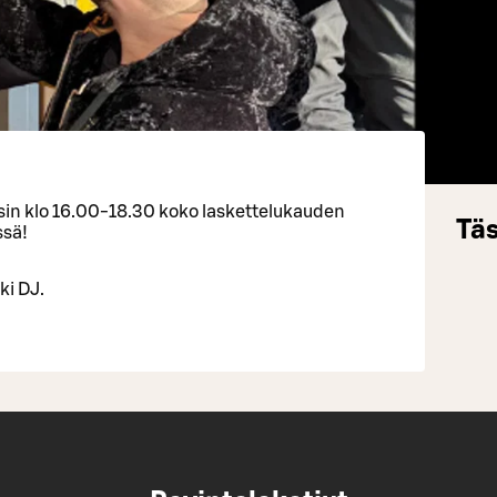
isin klo 16.00-18.30 koko laskettelukauden
Täs
ssä!
ki DJ.