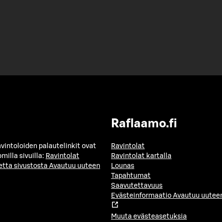
Raflaamo.fi
avintoloiden palautelinkit ovat
Ravintolat
milla sivuilla:
Ravintolat
Ravintolat kartalla
etta sivustosta
Avautuu uuteen
Lounas
Tapahtumat
Saavutettavuus
Evästeinformaatio
Avautuu uuteen
Muuta evästeasetuksia