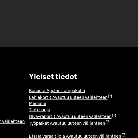
Yleiset tiedot
Bonusta Applen Lompakolla
Lahjakortit
Avautuu uuteen välilehteen
Medialle
Tietosuoja
Oiva-raportit
Avautuu uuteen välilehteen
 välilehteen
Työpaikat
Avautuu uuteen välilehteen
Etsi ja varaa tiloja
Avautuu uuteen välilehteen