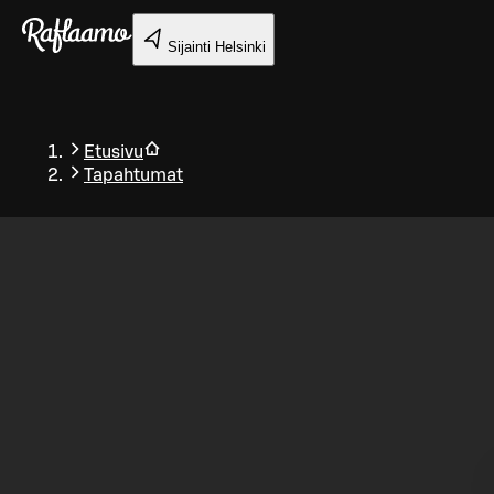
Siirry pääsisältöön
Sijainti
Helsinki
Etusivu
Tapahtumat
Takaisin