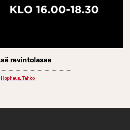
sä ravintolassa
Hophaus, Tahko