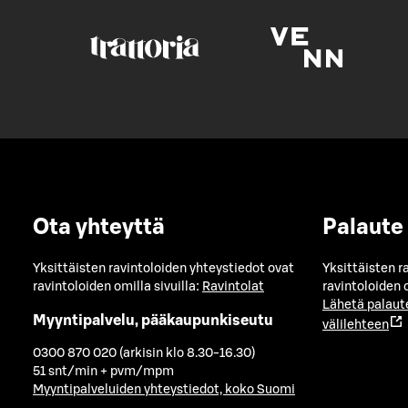
Ota yhteyttä
Palaute
Yksittäisten ravintoloiden yhteystiedot ovat
Yksittäisten r
ravintoloiden omilla sivuilla:
Ravintolat
ravintoloiden o
Lähetä palaut
Myyntipalvelu, pääkaupunkiseutu
välilehteen
0300 870 020 (arkisin klo 8.30-16.30)
51 snt/min + pvm/mpm
Myyntipalveluiden yhteystiedot, koko Suomi