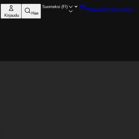
Varaa pöytä
Helsinki
Hae
Kirjaudu