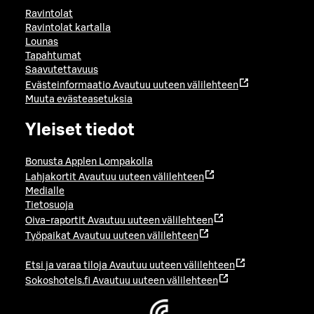
Ravintolat
Ravintolat kartalla
Lounas
Tapahtumat
Saavutettavuus
Evästeinformaatio
Avautuu uuteen välilehteen
Muuta evästeasetuksia
Yleiset tiedot
Bonusta Applen Lompakolla
Lahjakortit
Avautuu uuteen välilehteen
Medialle
Tietosuoja
Oiva-raportit
Avautuu uuteen välilehteen
Työpaikat
Avautuu uuteen välilehteen
Etsi ja varaa tiloja
Avautuu uuteen välilehteen
Sokoshotels.fi
Avautuu uuteen välilehteen