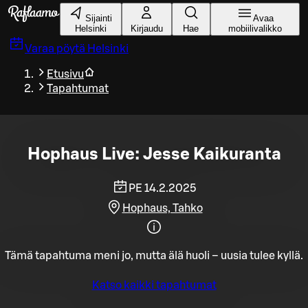
Siirry pääsisältöön
Sijainti
Avaa
Helsinki
Kirjaudu
Hae
mobiilivalikko
Varaa pöytä
Helsinki
Etusivu
Tapahtumat
Hophaus Live: Jesse Kaikuranta
PE 14.2.2025
Hophaus, Tahko
Tämä tapahtuma meni jo, mutta älä huoli – uusia tulee kyllä.
Katso kaikki tapahtumat