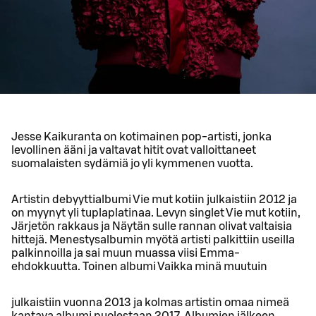
Jesse Kaikuranta on kotimainen pop-artisti, jonka
levollinen ääni ja valtavat hitit ovat valloittaneet
suomalaisten sydämiä jo yli kymmenen vuotta.
Artistin debyyttialbumi Vie mut kotiin julkaistiin 2012 ja
on myynyt yli tuplaplatinaa. Levyn singlet Vie mut kotiin,
Järjetön rakkaus ja Näytän sulle rannan olivat valtaisia
hittejä. Menestysalbumin myötä artisti palkittiin useilla
palkinnoilla ja sai muun muassa viisi Emma-
ehdokkuutta. Toinen albumi Vaikka minä muutuin
julkaistiin vuonna 2013 ja kolmas artistin omaa nimeä
kantava albumi puolestaan 2017. Albumien jälkeen