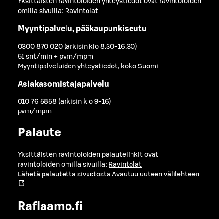
Yksittäisten ravintoloiden yhteystiedot ovat ravintoloiden
omilla sivuilla:
Ravintolat
Myyntipalvelu, pääkaupunkiseutu
0300 870 020 (arkisin klo 8.30-16.30)
51 snt/min + pvm/mpm
Myyntipalveluiden yhteystiedot, koko Suomi
Asiakasomistajapalvelu
010 76 5858 (arkisin klo 9-16)
pvm/mpm
Palaute
Yksittäisten ravintoloiden palautelinkit ovat
ravintoloiden omilla sivuilla:
Ravintolat
Lähetä palautetta sivustosta
Avautuu uuteen välilehteen
Raflaamo.fi