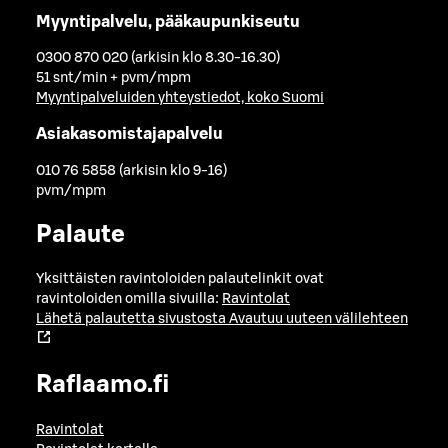
Myyntipalvelu, pääkaupunkiseutu
0300 870 020 (arkisin klo 8.30-16.30)
51 snt/min + pvm/mpm
Myyntipalveluiden yhteystiedot, koko Suomi
Asiakasomistajapalvelu
010 76 5858 (arkisin klo 9-16)
pvm/mpm
Palaute
Yksittäisten ravintoloiden palautelinkit ovat
ravintoloiden omilla sivuilla:
Ravintolat
Lähetä palautetta sivustosta
Avautuu uuteen välilehteen
Raflaamo.fi
Ravintolat