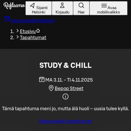
Siirry pääsisältöön
Sijainti
Avaa
Helsinki
Kirjaudu
Hae
mobiilivalikko
Varaa pöytä
Helsinki
Etusivu
Tapahtumat
STUDY & CHILL
MA 3.11. - TI 4.11.2025
Bepop Street
Tämä tapahtuma meni jo, mutta älä huoli – uusia tulee kyllä.
Katso kaikki tapahtumat