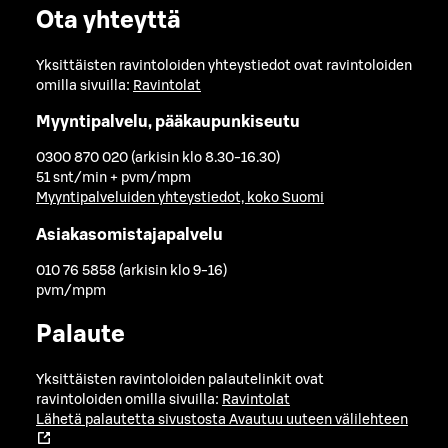
Ota yhteyttä
Yksittäisten ravintoloiden yhteystiedot ovat ravintoloiden
omilla sivuilla:
Ravintolat
Myyntipalvelu, pääkaupunkiseutu
0300 870 020 (arkisin klo 8.30-16.30)
51 snt/min + pvm/mpm
Myyntipalveluiden yhteystiedot, koko Suomi
Asiakasomistajapalvelu
010 76 5858 (arkisin klo 9-16)
pvm/mpm
Palaute
Yksittäisten ravintoloiden palautelinkit ovat
ravintoloiden omilla sivuilla:
Ravintolat
Lähetä palautetta sivustosta
Avautuu uuteen välilehteen