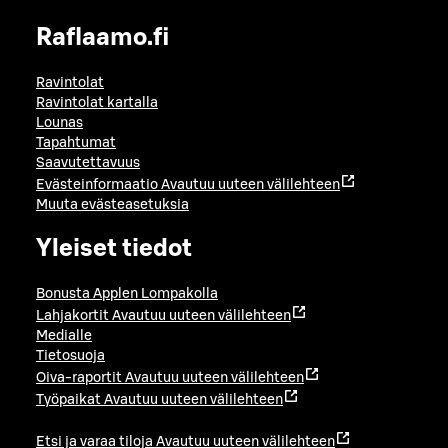
Raflaamo.fi
Ravintolat
Ravintolat kartalla
Lounas
Tapahtumat
Saavutettavuus
Evästeinformaatio
Avautuu uuteen välilehteen
Muuta evästeasetuksia
Yleiset tiedot
Bonusta Applen Lompakolla
Lahjakortit
Avautuu uuteen välilehteen
Medialle
Tietosuoja
Oiva-raportit
Avautuu uuteen välilehteen
Työpaikat
Avautuu uuteen välilehteen
Etsi ja varaa tiloja
Avautuu uuteen välilehteen