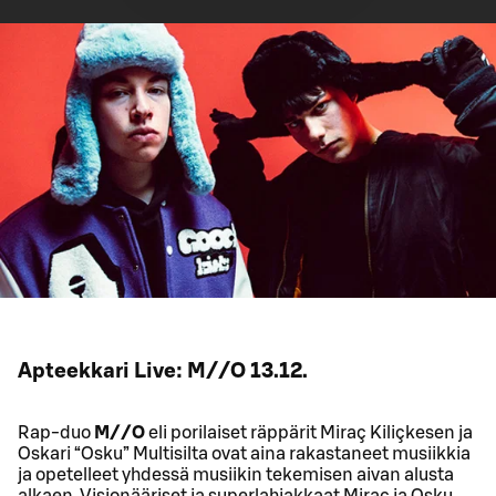
Apteekkari Live: M//O 13.12.
Rap-duo
M//O
eli porilaiset räppärit Miraç Kiliçkesen ja
Oskari “Osku” Multisilta ovat aina rakastaneet musiikkia
ja opetelleet yhdessä musiikin tekemisen aivan alusta
alkaen. Visionääriset ja superlahjakkaat Miraç ja Osku