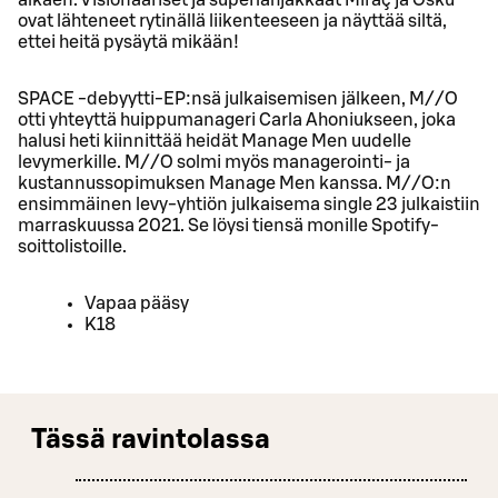
ovat lähteneet rytinällä liikenteeseen ja näyttää siltä,
ettei heitä pysäytä mikään!
SPACE -debyytti-EP:nsä julkaisemisen jälkeen, M//O
otti yhteyttä huippumanageri Carla Ahoniukseen, joka
halusi heti kiinnittää heidät Manage Men uudelle
levymerkille. M//O solmi myös managerointi- ja
kustannussopimuksen Manage Men kanssa. M//O:n
ensimmäinen levy-yhtiön julkaisema single 23 julkaistiin
marraskuussa 2021. Se löysi tiensä monille Spotify-
soittolistoille.
Vapaa pääsy
K18
Tässä ravintolassa