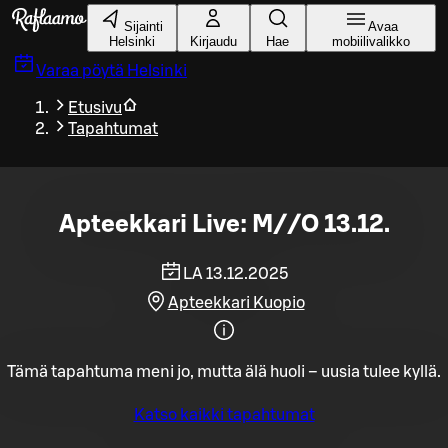
Siirry pääsisältöön
Sijainti
Avaa
Helsinki
Kirjaudu
Hae
mobiilivalikko
Varaa pöytä
Helsinki
Etusivu
Tapahtumat
Apteekkari Live: M//O 13.12.
LA 13.12.2025
Apteekkari Kuopio
Tämä tapahtuma meni jo, mutta älä huoli – uusia tulee kyllä.
Katso kaikki tapahtumat