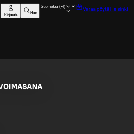
Varaa pöytä
Helsinki
Hae
Kirjaudu
la VOIMASANA