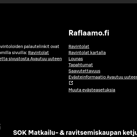
Raflaamo.fi
avintoloiden palautelinkit ovat
Ravintolat
milla sivuilla:
Ravintolat
Ravintolat kartalla
etta sivustosta
Avautuu uuteen
Lounas
Tapahtumat
Saavutettavuus
Evästeinformaatio
Avautuu uuteen
Muuta evästeasetuksia
SOK Matkailu- & ravitsemiskaupan ketj