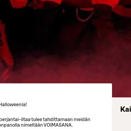
 Halloweenia!
Kai
perjantai-iltaa tulee tahdittamaan meidän
onpanolla nimeltään VOIMASANA.