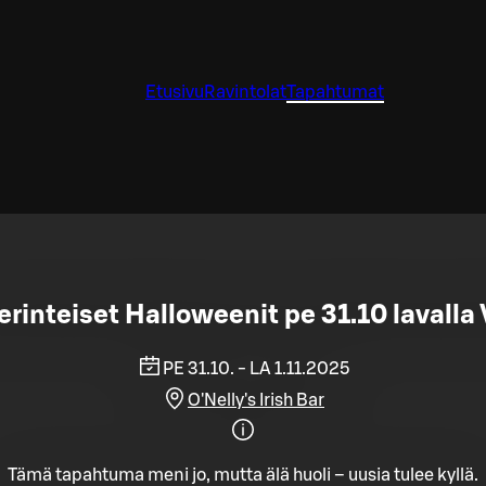
Etusivu
Ravintolat
Tapahtumat
perinteiset Halloweenit pe 31.10 laval
PE 31.10. - LA 1.11.2025
O'Nelly's Irish Bar
Tämä tapahtuma meni jo, mutta älä huoli – uusia tulee kyllä.