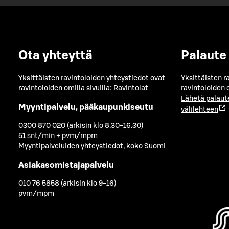
Ota yhteyttä
Palaute
Yksittäisten ravintoloiden yhteystiedot ovat
Yksittäisten r
ravintoloiden omilla sivuilla:
Ravintolat
ravintoloiden o
Lähetä palaut
Myyntipalvelu, pääkaupunkiseutu
välilehteen
0300 870 020 (arkisin klo 8.30-16.30)
51 snt/min + pvm/mpm
Myyntipalveluiden yhteystiedot, koko Suomi
Asiakasomistajapalvelu
010 76 5858 (arkisin klo 9-16)
pvm/mpm