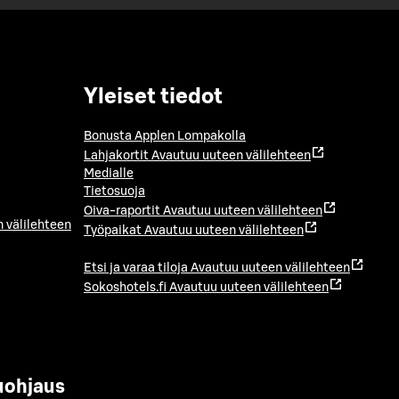
Yleiset tiedot
Bonusta Applen Lompakolla
Lahjakortit
Avautuu uuteen välilehteen
Medialle
Tietosuoja
Oiva-raportit
Avautuu uuteen välilehteen
 välilehteen
Työpaikat
Avautuu uuteen välilehteen
Etsi ja varaa tiloja
Avautuu uuteen välilehteen
Sokoshotels.fi
Avautuu uuteen välilehteen
uohjaus