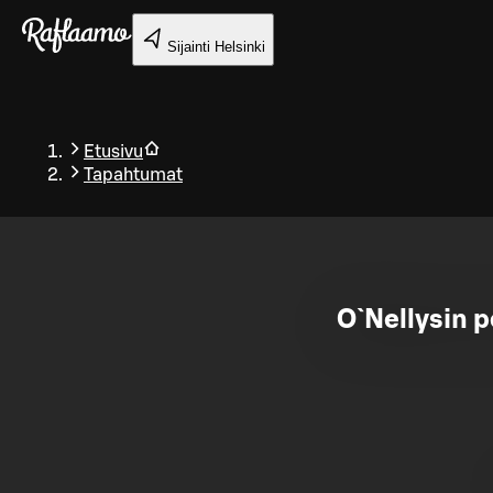
Siirry pääsisältöön
Sijainti
Helsinki
Etusivu
Tapahtumat
Takaisin
O`Nellysin 