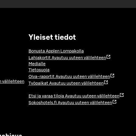
Yleiset tiedot
Bonusta Applen Lompakolla
Lahjakortit
Avautuu uuteen välilehteen
Medialle
Tietosuoja
Oiva-raportit
Avautuu uuteen välilehteen
 välilehteen
Työpaikat
Avautuu uuteen välilehteen
Etsi ja varaa tiloja
Avautuu uuteen välilehteen
Sokoshotels.fi
Avautuu uuteen välilehteen