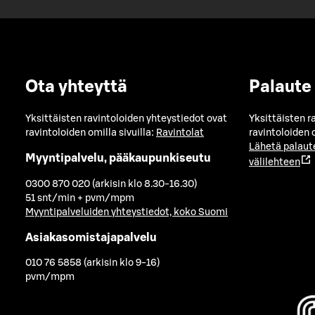
Ota yhteyttä
Palaute
Yksittäisten ravintoloiden yhteystiedot ovat
Yksittäisten r
ravintoloiden omilla sivuilla:
Ravintolat
ravintoloiden o
Lähetä palaut
Myyntipalvelu, pääkaupunkiseutu
välilehteen
0300 870 020 (arkisin klo 8.30-16.30)
51 snt/min + pvm/mpm
Myyntipalveluiden yhteystiedot, koko Suomi
Asiakasomistajapalvelu
010 76 5858 (arkisin klo 9-16)
pvm/mpm