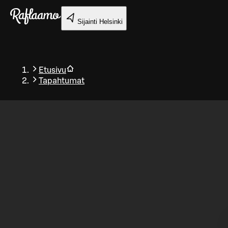
Siirry pääsisältöön
Sijainti
Helsinki
Etusivu
Tapahtumat
Takaisin