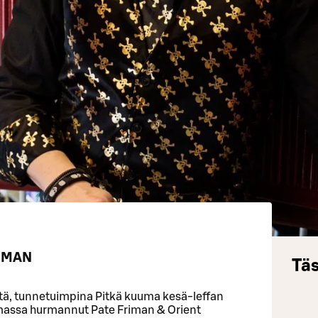
RIMAN
Täs
istä, tunnetuimpina Pitkä kuuma kesä-leffan
elmassa hurmannut Pate Friman & Orient