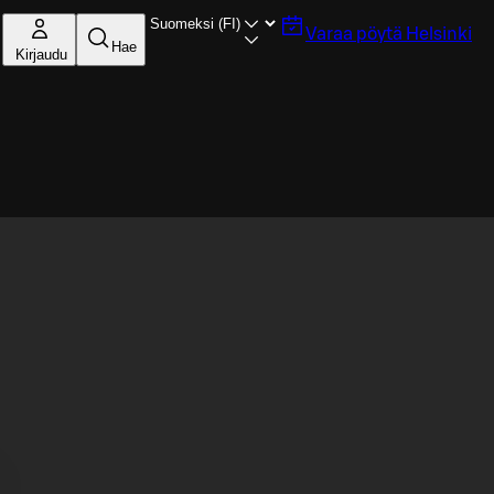
Varaa pöytä
Helsinki
Hae
Kirjaudu