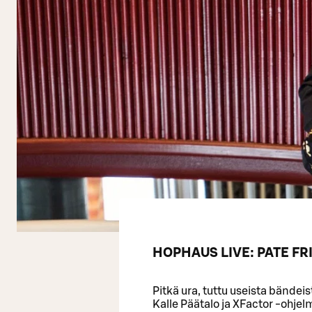
HOPHAUS LIVE: PATE F
Pitkä ura, tuttu useista bände
Kalle Päätalo ja XFactor -ohj