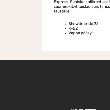
Express. Soolokeikoilla setis
suomirokit,yhteislauluun, tanss
taustalle.
Showtime klo 22
K-22
Vapaa pääsy!