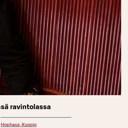
sä ravintolassa
Hophaus, Kuopio