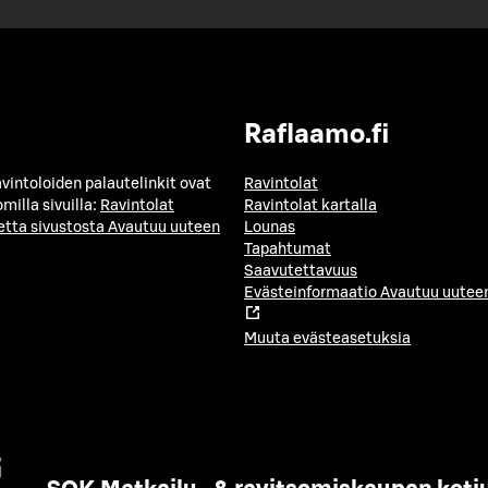
Raflaamo.fi
avintoloiden palautelinkit ovat
Ravintolat
milla sivuilla:
Ravintolat
Ravintolat kartalla
etta sivustosta
Avautuu uuteen
Lounas
Tapahtumat
Saavutettavuus
Evästeinformaatio
Avautuu uuteen
Muuta evästeasetuksia