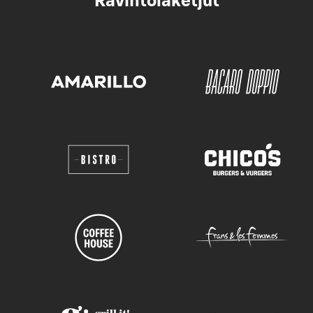
Ravintolaketjut