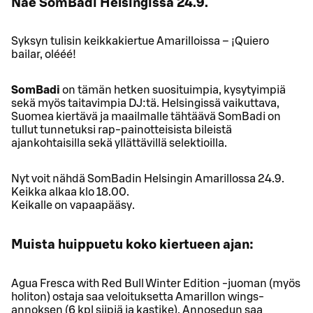
Näe SomBadi Helsingissä 24.9.
Syksyn tulisin keikkakiertue Amarilloissa – ¡Quiero
bailar, olééé!
SomBadi
on tämän hetken suosituimpia, kysytyimpiä
sekä myös taitavimpia DJ:tä. Helsingissä vaikuttava,
Suomea kiertävä ja maailmalle tähtäävä SomBadi on
tullut tunnetuksi rap-painotteisista bileistä
ajankohtaisilla sekä yllättävillä selektioilla.
Nyt voit nähdä SomBadin Helsingin Amarillossa 24.9.
Keikka alkaa klo 18.00.
Keikalle on vapaapääsy.
Muista huippuetu koko kiertueen ajan:
Agua Fresca with Red Bull Winter Edition -juoman (myös
holiton) ostaja saa veloituksetta Amarillon wings-
annoksen (6 kpl siipiä ja kastike). Annosedun saa