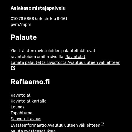
Asiakasomistajapalvelu
010 76 5858 (arkisin klo 9-16)
pvm/mpm
Palaute
Yksittäisten ravintoloiden palautelinkit ovat
ravintoloiden omilla sivuilla:
Ravintolat
Lähetä palautetta sivustosta
Avautuu uuteen välilehteen
Raflaamo.fi
Ravintolat
Ravintolat kartalla
Lounas
Tapahtumat
Saavutettavuus
Evästeinformaatio
Avautuu uuteen välilehteen
Muuta evästeasetuksia