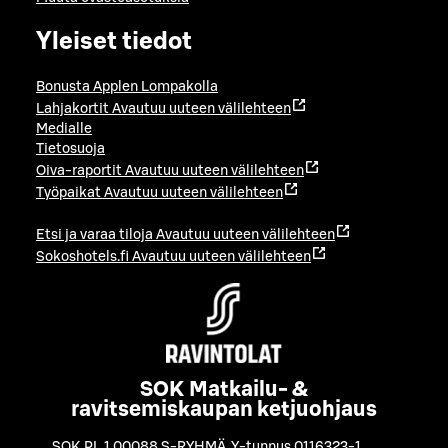
Yleiset tiedot
Bonusta Applen Lompakolla
Lahjakortit
Avautuu uuteen välilehteen
Medialle
Tietosuoja
Oiva-raportit
Avautuu uuteen välilehteen
Työpaikat
Avautuu uuteen välilehteen
Etsi ja varaa tiloja
Avautuu uuteen välilehteen
Sokoshotels.fi
Avautuu uuteen välilehteen
SOK Matkailu- &
ravitsemiskaupan ketjuohjaus
SOK PL 1 00088 S-RYHMÄ
,
Y-tunnus 0116323-1