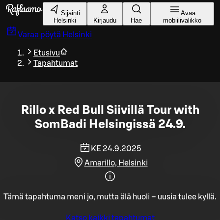
Siirry pääsisältöön
Sijainti
Avaa
Helsinki
Kirjaudu
Hae
mobiilivalikko
Varaa pöytä
Helsinki
Etusivu
Tapahtumat
Rillo x Red Bull Siivillä Tour with
SomBadi Helsingissä 24.9.
KE 24.9.2025
Amarillo, Helsinki
Tämä tapahtuma meni jo, mutta älä huoli – uusia tulee kyllä.
Katso kaikki tapahtumat