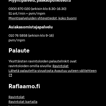
Myyntipalvelu, pääkaupunkiseutu
0300 870 020 (arkisin klo 8.30-16.30)
51 snt/min + pvm/mpm
Myyntipalveluiden yhteystiedot, koko Suomi
Asiakasomistajapalvelu
010 76 5858 (arkisin klo 9-16)
pvm/mpm
Palaute
Yksittäisten ravintoloiden palautelinkit ovat
ravintoloiden omilla sivuilla:
Ravintolat
Lähetä palautetta sivustosta
Avautuu uuteen välilehteen
Raflaamo.fi
Ravintolat
Ravintolat kartalla