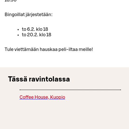
Bingoillat järjestetään:
to 6.2. klo 18
to 20.2. klo 18
Tule viettämään hauskaa peli-iltaa meille!
Tässä ravintolassa
Coffee House, Kuopio