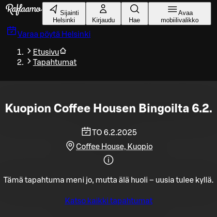
Siirry pääsisältöön
Sijainti
Avaa
Helsinki
Kirjaudu
Hae
mobiilivalikko
Varaa pöytä
Helsinki
Etusivu
Tapahtumat
Kuopion Coffee Housen Bingoilta 6.2.
TO 6.2.2025
Coffee House, Kuopio
Tämä tapahtuma meni jo, mutta älä huoli – uusia tulee kyllä.
Katso kaikki tapahtumat