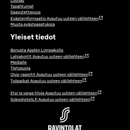
Lounas
Tapahtumat
Saavutettavuus
Evästeinformaatio
Avautuu uuteen välilehteen
Muuta evästeasetuksia
Yleiset tiedot
Bonusta Applen Lompakolla
Lahjakortit
Avautuu uuteen välilehteen
Medialle
Tietosuoja
Oiva-raportit
Avautuu uuteen välilehteen
Työpaikat
Avautuu uuteen välilehteen
Etsi ja varaa tiloja
Avautuu uuteen välilehteen
Sokoshotels.fi
Avautuu uuteen välilehteen