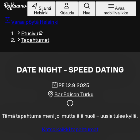
Siirry pääsisältöön
Sijainti
Avaa
Helsinki
Kirjaudu
Hae
mobiilivalikko
Varaa pöytä
Helsinki
Etusivu
Tapahtumat
DATE NIGHT - SPEED DATING
PE 12.9.2025
Bar Edison Turku
Tämä tapahtuma meni jo, mutta älä huoli – uusia tulee kyllä.
Katso kaikki tapahtumat