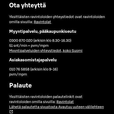
Ota yhteyttä
Yksittäisten ravintoloiden yhteystiedot ovat ravintoloiden
omilla sivuilla:
Ravintolat
Myyntipalvelu, pääkaupunkiseutu
0300 870 020 (arkisin klo 8.30-16.30)
51 snt/min + pvm/mpm
Myyntipalveluiden yhteystiedot, koko Suomi
Asiakasomistajapalvelu
010 76 5858 (arkisin klo 9-16)
pvm/mpm
Palaute
Yksittäisten ravintoloiden palautelinkit ovat
ravintoloiden omilla sivuilla:
Ravintolat
Lähetä palautetta sivustosta
Avautuu uuteen välilehteen