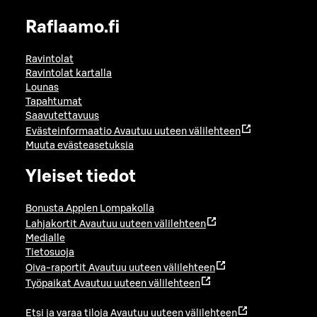
Raflaamo.fi
Ravintolat
Ravintolat kartalla
Lounas
Tapahtumat
Saavutettavuus
Evästeinformaatio
Avautuu uuteen välilehteen
Muuta evästeasetuksia
Yleiset tiedot
Bonusta Applen Lompakolla
Lahjakortit
Avautuu uuteen välilehteen
Medialle
Tietosuoja
Oiva-raportit
Avautuu uuteen välilehteen
Työpaikat
Avautuu uuteen välilehteen
Etsi ja varaa tiloja
Avautuu uuteen välilehteen