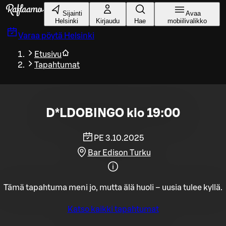
Siirry pääsisältöön
Sijainti
Avaa
Helsinki
Kirjaudu
Hae
mobiilivalikko
Varaa pöytä
Helsinki
Etusivu
Tapahtumat
D*LDOBINGO klo 19:00
PE 3.10.2025
Bar Edison Turku
Tämä tapahtuma meni jo, mutta älä huoli – uusia tulee kyllä.
Katso kaikki tapahtumat