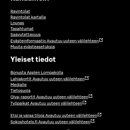
Ravintolat
Ravintolat kartalla
Lounas
Tapahtumat
Saavutettavuus
Evästeinformaatio
Avautuu uuteen välilehteen
Muuta evästeasetuksia
Yleiset tiedot
Bonusta Applen Lompakolla
Lahjakortit
Avautuu uuteen välilehteen
Medialle
Tietosuoja
Oiva-raportit
Avautuu uuteen välilehteen
Työpaikat
Avautuu uuteen välilehteen
Etsi ja varaa tiloja
Avautuu uuteen välilehteen
Sokoshotels.fi
Avautuu uuteen välilehteen