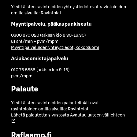
Yksittäisten ravintoloiden yhteystiedot ovat ravintoloiden
omilla sivuilla:
Ravintolat
Myyntipalvelu, pääkaupunkiseutu
0300 870 020 (arkisin klo 8.30-16.30)
51 snt/min + pvm/mpm
Myyntipalveluiden yhteystiedot, koko Suomi
Asiakasomistajapalvelu
010 76 5858 (arkisin klo 9-16)
pvm/mpm
Palaute
Yksittäisten ravintoloiden palautelinkit ovat
ravintoloiden omilla sivuilla:
Ravintolat
Lähetä palautetta sivustosta
Avautuu uuteen välilehteen
Raflaamo.fi