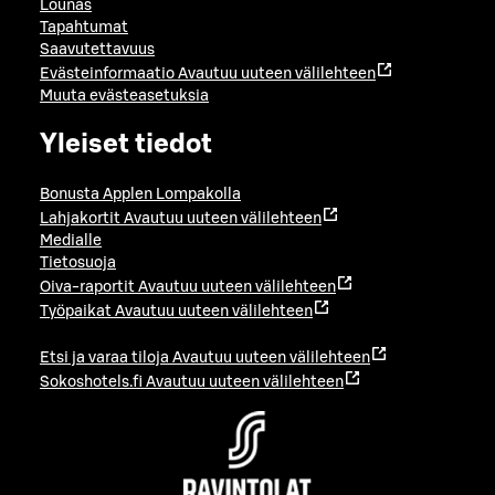
Lounas
Tapahtumat
Saavutettavuus
Evästeinformaatio
Avautuu uuteen välilehteen
Muuta evästeasetuksia
Yleiset tiedot
Bonusta Applen Lompakolla
Lahjakortit
Avautuu uuteen välilehteen
Medialle
Tietosuoja
Oiva-raportit
Avautuu uuteen välilehteen
Työpaikat
Avautuu uuteen välilehteen
Etsi ja varaa tiloja
Avautuu uuteen välilehteen
Sokoshotels.fi
Avautuu uuteen välilehteen