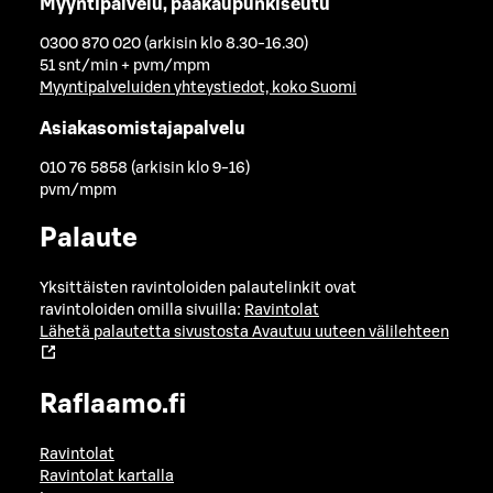
Myyntipalvelu, pääkaupunkiseutu
0300 870 020 (arkisin klo 8.30-16.30)
51 snt/min + pvm/mpm
Myyntipalveluiden yhteystiedot, koko Suomi
Asiakasomistajapalvelu
010 76 5858 (arkisin klo 9-16)
pvm/mpm
Palaute
Yksittäisten ravintoloiden palautelinkit ovat
ravintoloiden omilla sivuilla:
Ravintolat
Lähetä palautetta sivustosta
Avautuu uuteen välilehteen
Raflaamo.fi
Ravintolat
Ravintolat kartalla