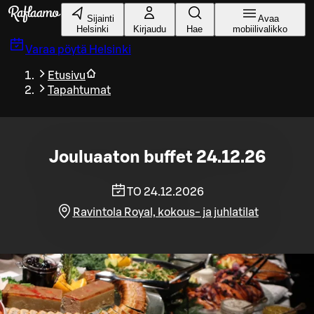
Siirry pääsisältöön
Sijainti
Avaa
Helsinki
Kirjaudu
Hae
mobiilivalikko
Varaa pöytä
Helsinki
Etusivu
Tapahtumat
Jouluaaton buffet 24.12.26
TO 24.12.2026
Ravintola Royal, kokous- ja juhlatilat