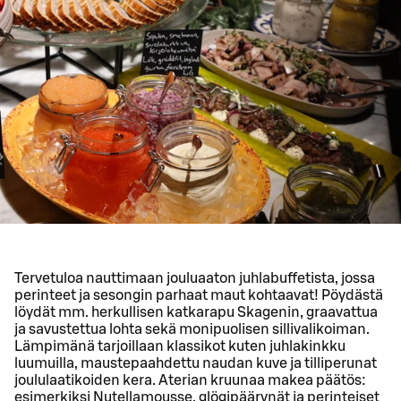
Tervetuloa nauttimaan jouluaaton juhlabuffetista, jossa
perinteet ja sesongin parhaat maut kohtaavat! Pöydästä
löydät mm. herkullisen katkarapu Skagenin, graavattua
ja savustettua lohta sekä monipuolisen sillivalikoiman.
Lämpimänä tarjoillaan klassikot kuten juhlakinkku
luumuilla, maustepaahdettu naudan kuve ja tilliperunat
joululaatikoiden kera. Aterian kruunaa makea päätös:
esimerkiksi Nutellamousse, glögipäärynät ja perinteiset