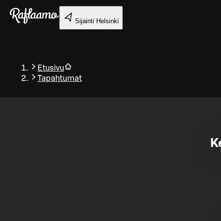
Siirry pääsisältöön
Sijainti
Helsinki
Etusivu
Tapahtumat
Takaisin
K