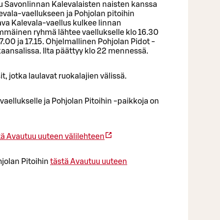
u Savonlinnan Kalevalaisten naisten kanssa
evala-vaellukseen ja Pohjolan pitoihin
tava Kalevala-vaellus kulkee linnan
mmäinen ryhmä lähtee vaellukselle klo 16.30
7.00 ja 17.15. Ohjelmallinen Pohjolan Pidot -
nkaansalissa. Ilta päättyy klo 22 mennessä.
it, jotka laulavat ruokalajien välissä.
aellukselle ja Pohjolan Pitoihin -paikkoja on
tä
Avautuu uuteen välilehteen
jolan Pitoihin
tästä
Avautuu uuteen