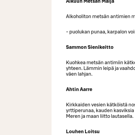
Alkuun Metsän Malja
Alkoholiton metsän antimien m
- puolukan punaa, karpalon voim
Sammon Sienikeitto
Kuohkea metsän antimiin kätkey
yhteen. Lämmin leipä ja vaahd
väen lahjan.
Ahtin Aarre
Kirkkaiden vesien kätköistä no
yrttiperunaa, kauden kasviksia
Meren ja maan liitto lautasella.
Louhen Loitsu