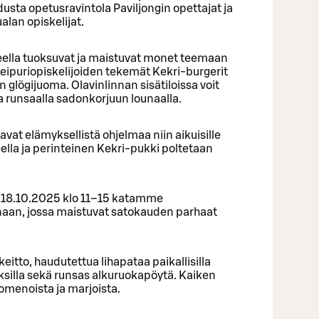
sta opetusravintola Paviljongin opettajat ja
alan opiskelijat.
eella tuoksuvat ja maistuvat monet teemaan
 leipuriopiskelijoiden tekemät Kekri-burgerit
in glögijuoma. Olavinlinnan sisätiloissa voit
a runsaalla sadonkorjuun lounaalla.
avat elämyksellistä ohjelmaa niin aikuisille
eella ja perinteinen Kekri-pukki poltetaan
na 18.10.2025 klo 11–15 katamme
aan, jossa maistuvat satokauden parhaat
eitto, haudutettua lihapataa paikallisilla
iksilla sekä runsas alkuruokapöytä. Kaiken
menoista ja marjoista.