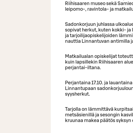
Riihisaaren museo sekä Samiedu
leipomo-, ravintola- ja matkailu
Sadonkorjuun juhlassa ulkoalu
sopivat herkut, kuten kokki- ja
ja tarjoilijaopiskelijoiden lämm
nauttia Linnantuvan antimilla j
Matkailualan opiskelijat toteutt
kuin lapsillekin Riihisaaren alu
perjantai-iltana.
Perjantaina 17.10. ja lauantai
Linnantupaan sadonkorjuuloun
syysherkut.
Tarjolla on lämmittävä kurpitsak
metsäsienillä ja sesongin kasv
kruunaa makea päätös syksyn o