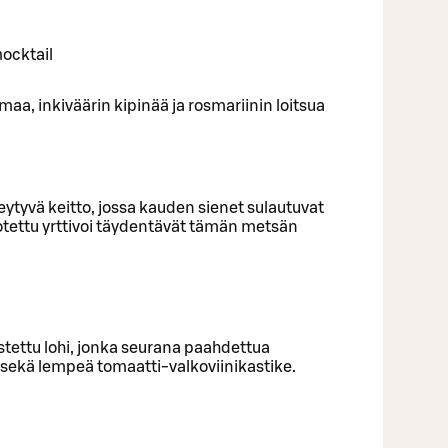
ocktail
aa, inkiväärin kipinää ja rosmariinin loitsua
tyvä keitto, jossa kauden sienet sulautuvat
otettu yrttivoi täydentävät tämän metsän
stettu lohi, jonka seurana paahdettua
 sekä lempeä tomaatti-valkoviinikastike.