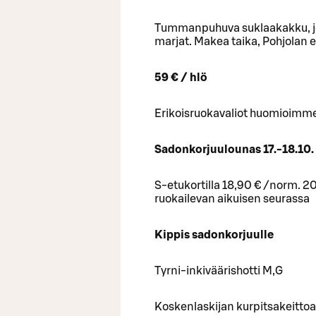
Tummanpuhuva suklaakakku, jo
marjat. Makea taika, Pohjolan 
59 € / hlö
Erikoisruokavaliot huomioimm
Sadonkorjuulounas 17.-18.10. 
S-etukortilla 18,90 € /norm. 20
ruokailevan aikuisen seurassa
Kippis sadonkorjuulle
Tyrni-inkiväärishotti M,G
Koskenlaskijan kurpitsakeittoa