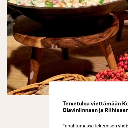
Tervetuloa viettämään Ke
Olavinlinnaan ja Riihisaa
Tapahtumassa tekemisen yhdist