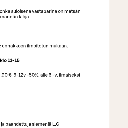
nka suloisena vastaparina on metsän
emännän lahja.
e ennakkoon ilmoitetun mukaan.
klo 11-15
,90 €. 6-12v -50%, alle 6 -v. ilmaiseksi
 ja paahdettuja siemeniä L,G