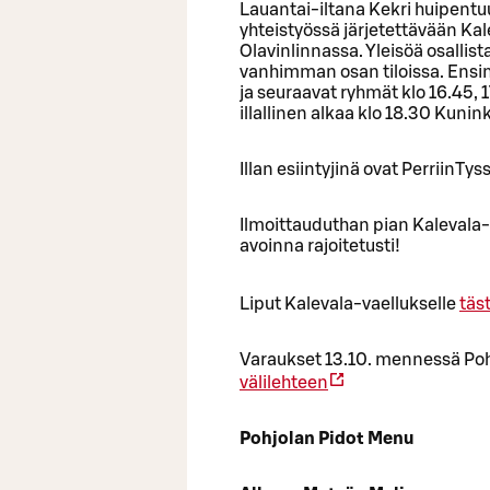
Lauantai-iltana Kekri huipentu
yhteistyössä järjetettävään Kal
Olavinlinnassa. Yleisöä osallis
vanhimman osan tiloissa. Ensi
ja seuraavat ryhmät klo 16.45, 1
illallinen alkaa klo 18.30 Kuni
Illan esiintyjinä ovat PerriinTyss
Ilmoittauduthan pian Kalevala-v
avoinna rajoitetusti!
Liput Kalevala-vaellukselle
täs
Varaukset 13.10. mennessä Poh
välilehteen
Pohjolan Pidot Menu