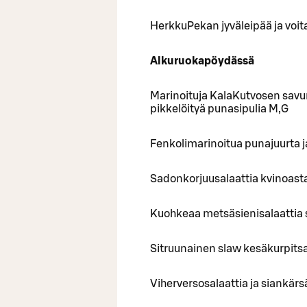
HerkkuPekan jyväleipää ja voit
Alkuruokapöydässä
Marinoituja KalaKutvosen savum
pikkelöityä punasipulia M,G
Fenkolimarinoitua punajuurta j
Sadonkorjuusalaattia kvinoasta,
Kuohkeaa metsäsienisalaattia 
Sitruunainen slaw kesäkurpitsa
Viherversosalaattia ja siankär