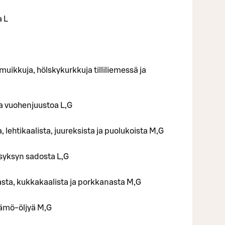
a L
uikkuja, hölskykurkkuja tilliliemessä ja
a vuohenjuustoa L,G
 lehtikaalista, juureksista ja puolukoista M,G
syksyn sadosta L,G
sta, kukkakaalista ja porkkanasta M,G
sämö-öljyä M,G