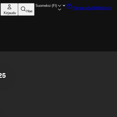
Varaa pöytä
Helsinki
Hae
Kirjaudu
25