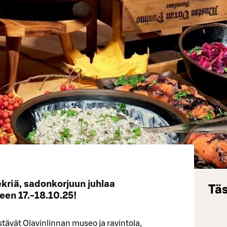
kriä, sadonkorjuun juhlaa
Täs
reen 17.-18.10.25!
ävät Olavinlinnan museo ja ravintola,