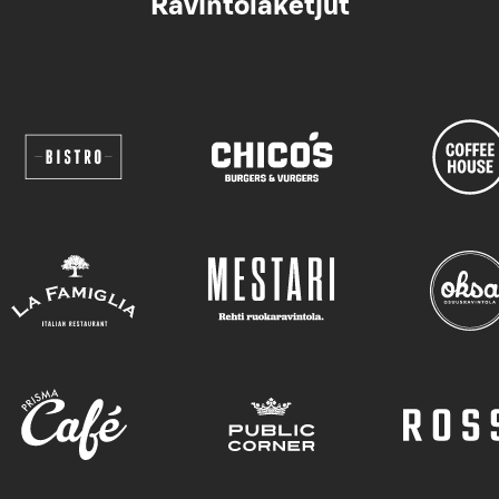
Ravintolaketjut