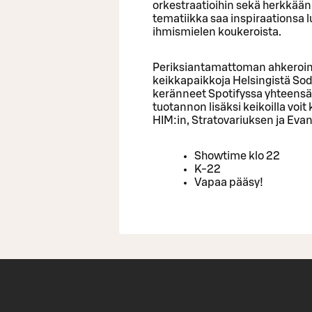
orkestraatioihin sekä herkkään
tematiikka saa inspiraationsa l
ihmismielen koukeroista.
Periksiantamattoman ahkeroinn
keikkapaikkoja Helsingistä Sod
keränneet Spotifyssa yhteensä 
tuotannon lisäksi keikoilla vo
HIM:in, Stratovariuksen ja E
Showtime klo 22
K-22
Vapaa pääsy!