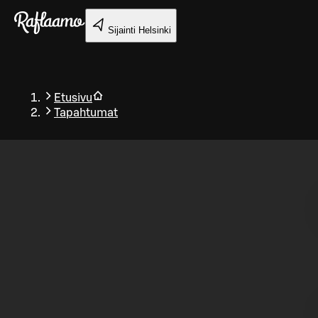
Siirry pääsisältöön
Sijainti
Helsinki
Etusivu
Tapahtumat
Takaisin