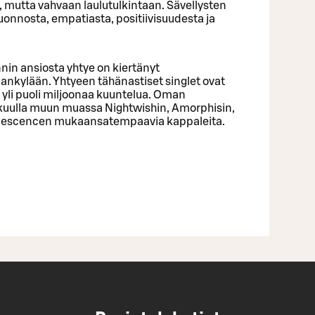
, mutta vahvaan laulutulkintaan. Sävellysten
uonnosta, empatiasta, positiivisuudesta ja
in ansiosta yhtye on kiertänyt
ankylään. Yhtyeen tähänastiset singlet ovat
yli puoli miljoonaa kuuntelua. Oman
it kuulla muun muassa Nightwishin, Amorphisin,
vanescencen mukaansatempaavia kappaleita.