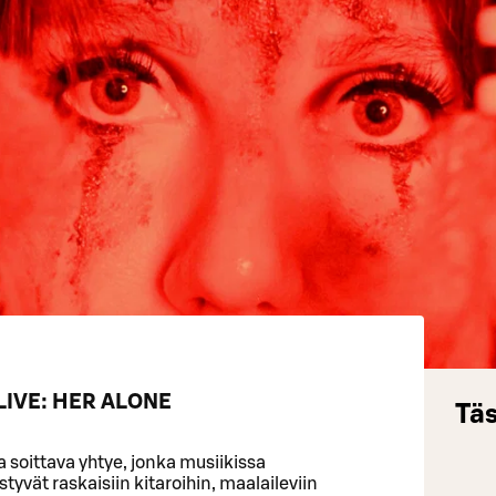
IVE: HER ALONE
Täs
a soittava yhtye, jonka musiikissa
yvät raskaisiin kitaroihin, maalaileviin