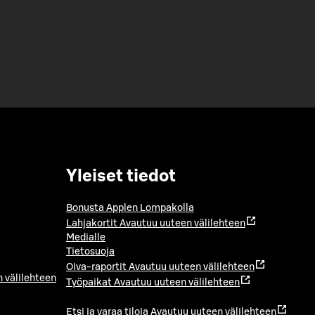
Yleiset tiedot
Bonusta Applen Lompakolla
Lahjakortit
Avautuu uuteen välilehteen
Medialle
Tietosuoja
Oiva-raportit
Avautuu uuteen välilehteen
 välilehteen
Työpaikat
Avautuu uuteen välilehteen
Etsi ja varaa tiloja
Avautuu uuteen välilehteen