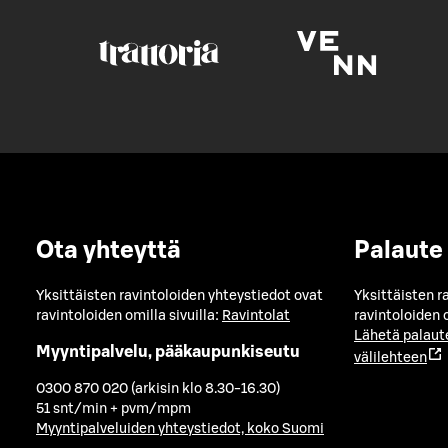
Ota yhteyttä
Palaute
Yksittäisten ravintoloiden yhteystiedot ovat
Yksittäisten r
ravintoloiden omilla sivuilla:
Ravintolat
ravintoloiden o
Lähetä palaut
Myyntipalvelu, pääkaupunkiseutu
välilehteen
0300 870 020 (arkisin klo 8.30-16.30)
51 snt/min + pvm/mpm
Myyntipalveluiden yhteystiedot, koko Suomi