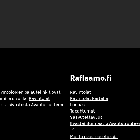
Raflaamo.fi
avintoloiden palautelinkit ovat
Ravintolat
milla sivuilla:
Ravintolat
Ravintolat kartalla
etta sivustosta
Avautuu uuteen
Lounas
Tapahtumat
Saavutettavuus
Evästeinformaatio
Avautuu uuteen
Muuta evästeasetuksia