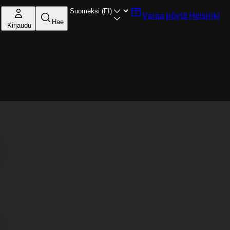
Varaa pöytä
Helsinki
Hae
Kirjaudu