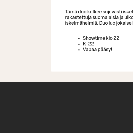
Tämä duo kulkee sujuvasti iske
rakastettuja suomalaisia ja ulk
iskelmähelmiä. Duo luo jokaise
Showtime klo 22
K-22
Vapaa pääsy!