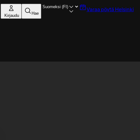
Varaa pöytä
Helsinki
Hae
Kirjaudu