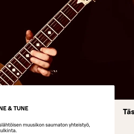
NE & TUNE
Täs
slähtöisen muusikon saumaton yhteistyö,
tulkinta.