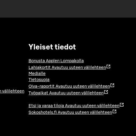
Yleiset tiedot
Bonusta Applen Lompakolla
Lahjakortit
Avautuu uuteen välilehteen
Medialle
Tietosuoja
Oiva-raportit
Avautuu uuteen välilehteen
 välilehteen
Työpaikat
Avautuu uuteen välilehteen
Etsi ja varaa tiloja
Avautuu uuteen välilehteen
Sokoshotels.fi
Avautuu uuteen välilehteen