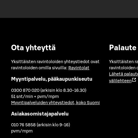
Ota yhteyttä
Palaute
Yksittäisten ravintoloiden yhteystiedot ovat
Yksittäisten r
ravintoloiden omilla sivuilla:
Ravintolat
ravintoloiden o
Lähetä palaut
Myyntipalvelu, pääkaupunkiseutu
välilehteen
0300 870 020 (arkisin klo 8.30-16.30)
51 snt/min + pvm/mpm
Myyntipalveluiden yhteystiedot, koko Suomi
Asiakasomistajapalvelu
010 76 5858 (arkisin klo 9-16)
pvm/mpm