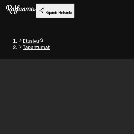
Siirry pääsisältöön
Sijainti
Helsinki
Etusivu
Tapahtumat
Takaisin