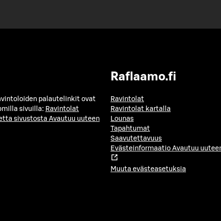
Raflaamo.fi
avintoloiden palautelinkit ovat
Ravintolat
milla sivuilla:
Ravintolat
Ravintolat kartalla
etta sivustosta
Avautuu uuteen
Lounas
Tapahtumat
Saavutettavuus
Evästeinformaatio
Avautuu uuteen
Muuta evästeasetuksia