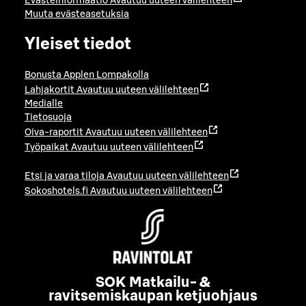
Evästeinformaatio
Avautuu uuteen välilehteen
Muuta evästeasetuksia
Yleiset tiedot
Bonusta Applen Lompakolla
Lahjakortit
Avautuu uuteen välilehteen
Medialle
Tietosuoja
Oiva-raportit
Avautuu uuteen välilehteen
Työpaikat
Avautuu uuteen välilehteen
Etsi ja varaa tiloja
Avautuu uuteen välilehteen
Sokoshotels.fi
Avautuu uuteen välilehteen
SOK Matkailu- &
ravitsemiskaupan ketjuohjaus