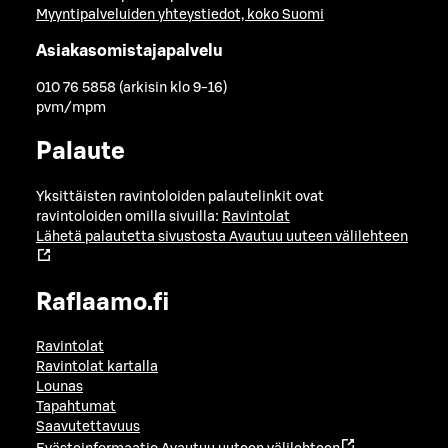
Myyntipalveluiden yhteystiedot, koko Suomi
Asiakasomistajapalvelu
010 76 5858 (arkisin klo 9-16)
pvm/mpm
Palaute
Yksittäisten ravintoloiden palautelinkit ovat
ravintoloiden omilla sivuilla:
Ravintolat
Lähetä palautetta sivustosta
Avautuu uuteen välilehteen
Raflaamo.fi
Ravintolat
Ravintolat kartalla
Lounas
Tapahtumat
Saavutettavuus