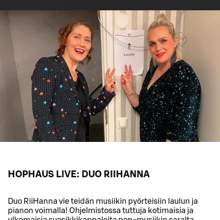
HOPHAUS LIVE: DUO RIIHANNA
Duo RiiHanna vie teidän musiikin pyörteisiin laulun ja
pianon voimalla! Ohjelmistossa tuttuja kotimaisia ja