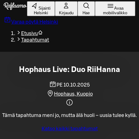
Siirry pääsisältöön
Sijainti
Avaa
Helsinki
Kirjaudu
Hae
mobiilivalikko
Varaa pöytä
Helsinki
Etusivu
Tapahtumat
Hophaus Live: Duo RiiHanna
PE 10.10.2025
Hophaus, Kuopio
Tämä tapahtuma meni jo, mutta älä huoli – uusia tulee kyllä.
Katso kaikki tapahtumat