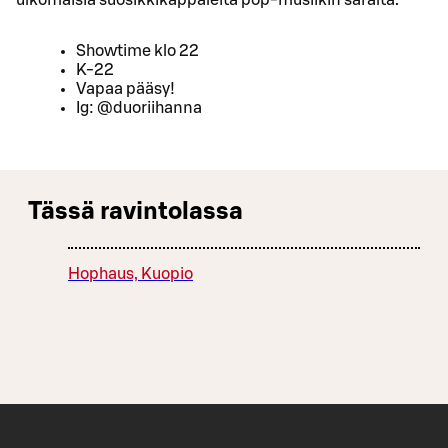
ulkomaisia suosikkikappaleita pop-musiikin saralta.
Showtime klo 22
K-22
Vapaa pääsy!
Ig: @duoriihanna
Tässä ravintolassa
Hophaus, Kuopio