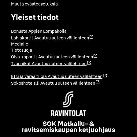
Muuta evästeasetuksia
Yleiset tiedot
Bonusta Applen Lompakolla
Lahjakortit
Avautuu uuteen välilehteen
Medialle
Tietosuoja
Oiva-raportit
Avautuu uuteen välilehteen
Työpaikat
Avautuu uuteen välilehteen
Etsi ja varaa tiloja
Avautuu uuteen välilehteen
Sokoshotels.fi
Avautuu uuteen välilehteen
SOK Matkailu- &
ravitsemiskaupan ketjuohjaus