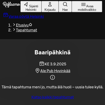
Siirry pääsisältöön
Sijainti
Avaa
Helsinki
Kirjaudu
Hae
mobiilivalikko
Varaa pöytä
Helsinki
Etusivu
Tapahtumat
Baaripähkinä
KE 3.9.2025
Ale Pub Hyvinkää
Tämä tapahtuma meni jo, mutta älä huoli – uusia tulee kyllä.
Katso kaikki tapahtumat