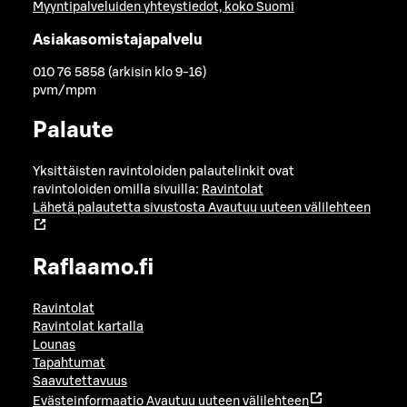
Myyntipalveluiden yhteystiedot, koko Suomi
Asiakasomistajapalvelu
010 76 5858 (arkisin klo 9-16)
pvm/mpm
Palaute
Yksittäisten ravintoloiden palautelinkit ovat
ravintoloiden omilla sivuilla:
Ravintolat
Lähetä palautetta sivustosta
Avautuu uuteen välilehteen
Raflaamo.fi
Ravintolat
Ravintolat kartalla
Lounas
Tapahtumat
Saavutettavuus
Evästeinformaatio
Avautuu uuteen välilehteen