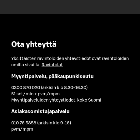
Ota yhteyttä
Yksittäisten ravintoloiden yhteystiedot ovat ravintoloiden
omilla sivuilla:
Ravintolat
Myyntipalvelu, pääkaupunkiseutu
0300 870 020 (arkisin klo 8.30-16.30)
51 snt/min + pvm/mpm
Myyntipalveluiden yhteystiedot, koko Suomi
Asiakasomistajapalvelu
010 76 5858 (arkisin klo 9-16)
pvm/mpm