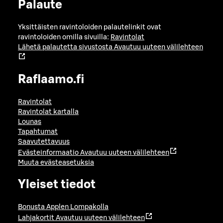
Palaute
Yksittäisten ravintoloiden palautelinkit ovat
ravintoloiden omilla sivuilla:
Ravintolat
Lähetä palautetta sivustosta
Avautuu uuteen välilehteen
Raflaamo.fi
Ravintolat
Ravintolat kartalla
Lounas
Tapahtumat
Saavutettavuus
Evästeinformaatio
Avautuu uuteen välilehteen
Muuta evästeasetuksia
Yleiset tiedot
Bonusta Applen Lompakolla
Lahjakortit
Avautuu uuteen välilehteen