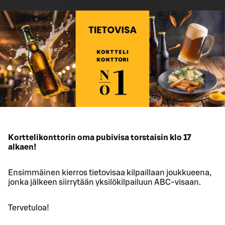
Korttelikonttorin oma pubivisa torstaisin klo 17
alkaen!
Ensimmäinen kierros tietovisaa kilpaillaan joukkueena,
jonka jälkeen siirrytään yksilökilpailuun ABC-visaan.
Tervetuloa!