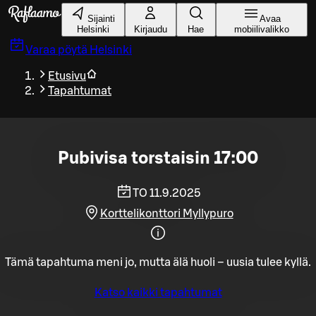
Siirry pääsisältöön
Sijainti
Avaa
Helsinki
Kirjaudu
Hae
mobiilivalikko
Varaa pöytä
Helsinki
Etusivu
Tapahtumat
Pubivisa torstaisin 17:00
TO 11.9.2025
Korttelikonttori Myllypuro
Tämä tapahtuma meni jo, mutta älä huoli – uusia tulee kyllä.
Katso kaikki tapahtumat