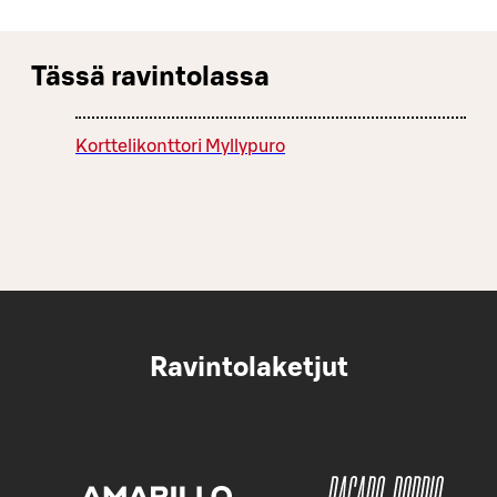
Tässä ravintolassa
Korttelikonttori Myllypuro
Ravintolaketjut