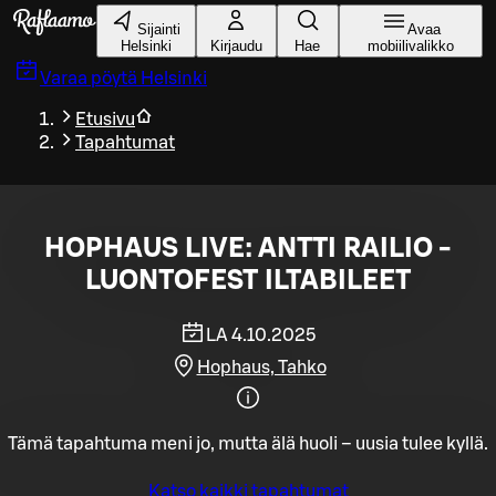
Siirry pääsisältöön
Sijainti
Avaa
Helsinki
Kirjaudu
Hae
mobiilivalikko
Varaa pöytä
Helsinki
Etusivu
Tapahtumat
HOPHAUS LIVE: ANTTI RAILIO -
LUONTOFEST ILTABILEET
LA 4.10.2025
Hophaus, Tahko
Tämä tapahtuma meni jo, mutta älä huoli – uusia tulee kyllä.
Katso kaikki tapahtumat