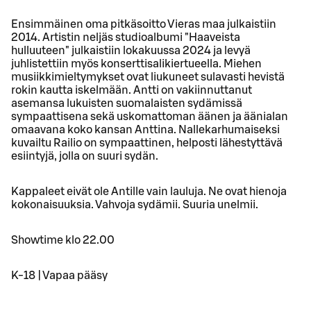
Ensimmäinen oma pitkäsoitto Vieras maa julkaistiin
2014. Artistin neljäs studioalbumi "Haaveista
hulluuteen" julkaistiin lokakuussa 2024 ja levyä
juhlistettiin myös konserttisalikiertueella. Miehen
musiikkimieltymykset ovat liukuneet sulavasti hevistä
rokin kautta iskelmään. Antti on vakiinnuttanut
asemansa lukuisten suomalaisten sydämissä
sympaattisena sekä uskomattoman äänen ja äänialan
omaavana koko kansan Anttina. Nallekarhumaiseksi
kuvailtu Railio on sympaattinen, helposti lähestyttävä
esiintyjä, jolla on suuri sydän.
Kappaleet eivät ole Antille vain lauluja. Ne ovat hienoja
kokonaisuuksia. Vahvoja sydämii. Suuria unelmii.
Showtime klo 22.00
K-18 | Vapaa pääsy