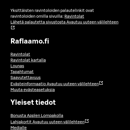
Yksittäisten ravintoloiden palautelinkit ovat
ravintoloiden omilla sivuilla:
Ravintolat
Lähetä palautetta sivustosta
Avautuu uuteen välilehteen
Raflaamo.fi
Ravintolat
Ravintolat kartalla
Lounas
Tapahtumat
Saavutettavuus
Evästeinformaatio
Avautuu uuteen välilehteen
Muuta evästeasetuksia
Yleiset tiedot
Bonusta Applen Lompakolla
Lahjakortit
Avautuu uuteen välilehteen
Medialle