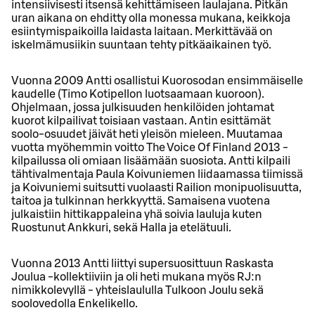
intensiivisesti itsensä kehittämiseen laulajana. Pitkän
uran aikana on ehditty olla monessa mukana, keikkoja
esiintymispaikoilla laidasta laitaan. Merkittävää on
iskelmämusiikin suuntaan tehty pitkäaikainen työ.
Vuonna 2009 Antti osallistui Kuorosodan ensimmäiselle
kaudelle (Timo Kotipellon luotsaamaan kuoroon).
Ohjelmaan, jossa julkisuuden henkilöiden johtamat
kuorot kilpailivat toisiaan vastaan. Antin esittämät
soolo-osuudet jäivät heti yleisön mieleen. Muutamaa
vuotta myöhemmin voitto The Voice Of Finland 2013 -
kilpailussa oli omiaan lisäämään suosiota. Antti kilpaili
tähtivalmentaja Paula Koivuniemen liidaamassa tiimissä
ja Koivuniemi suitsutti vuolaasti Railion monipuolisuutta,
taitoa ja tulkinnan herkkyyttä. Samaisena vuotena
julkaistiin hittikappaleina yhä soivia lauluja kuten
Ruostunut Ankkuri, sekä Halla ja etelätuuli.
Vuonna 2013 Antti liittyi supersuosittuun Raskasta
Joulua -kollektiiviin ja oli heti mukana myös RJ:n
nimikkolevyllä - yhteislaululla Tulkoon Joulu sekä
soolovedolla Enkelikello.