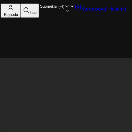
Varaa pöytä
Helsinki
Hae
Kirjaudu