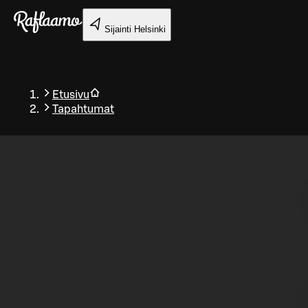
Siirry pääsisältöön
Sijainti
Helsinki
Etusivu
Tapahtumat
Takaisin