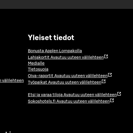
Yleiset tiedot
Bonusta Applen Lompakolla
Lahjakortit
Avautuu uuteen välilehteen
Medialle
Tietosuoja
Oiva-raportit
Avautuu uuteen välilehteen
 välilehteen
Työpaikat
Avautuu uuteen välilehteen
Etsi ja varaa tiloja
Avautuu uuteen välilehteen
Sokoshotels.fi
Avautuu uuteen välilehteen