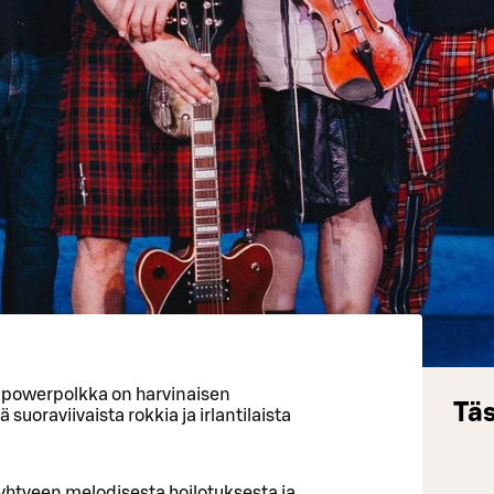
 powerpolkka on harvinaisen
Täs
oraviivaista rokkia ja irlantilaista
a yhtyeen melodisesta hoilotuksesta ja