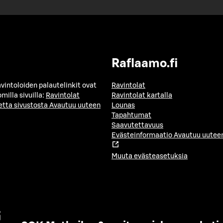
Raflaamo.fi
avintoloiden palautelinkit ovat
Ravintolat
milla sivuilla:
Ravintolat
Ravintolat kartalla
etta sivustosta
Avautuu uuteen
Lounas
Tapahtumat
Saavutettavuus
Evästeinformaatio
Avautuu uuteen
Muuta evästeasetuksia