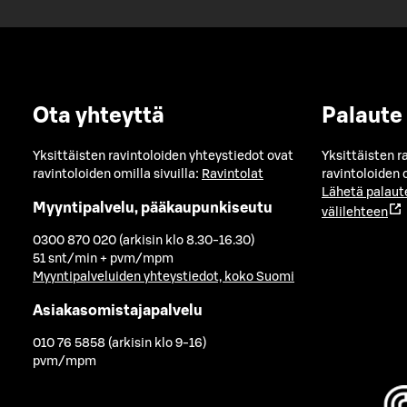
Ota yhteyttä
Palaute
Yksittäisten ravintoloiden yhteystiedot ovat
Yksittäisten r
ravintoloiden omilla sivuilla:
Ravintolat
ravintoloiden o
Lähetä palaut
Myyntipalvelu, pääkaupunkiseutu
välilehteen
0300 870 020 (arkisin klo 8.30-16.30)
51 snt/min + pvm/mpm
Myyntipalveluiden yhteystiedot, koko Suomi
Asiakasomistajapalvelu
010 76 5858 (arkisin klo 9-16)
pvm/mpm