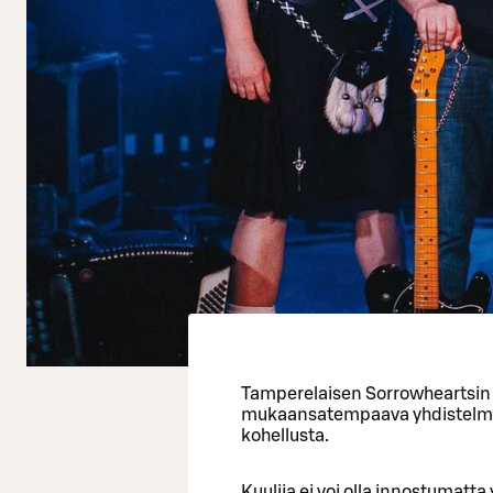
Tamperelaisen Sorrowheartsin
mukaansatempaava yhdistelmä su
kohellusta.
Kuulija ei voi olla innostumatt