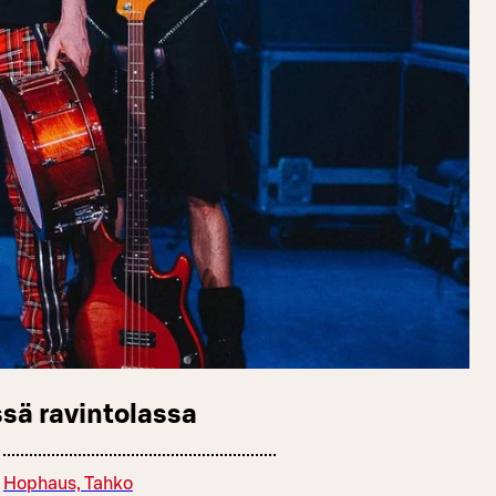
sä ravintolassa
Hophaus, Tahko