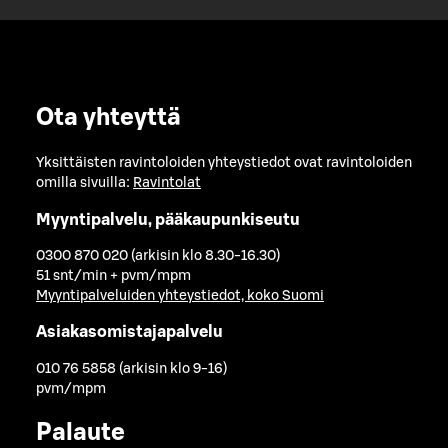
Ota yhteyttä
Yksittäisten ravintoloiden yhteystiedot ovat ravintoloiden
omilla sivuilla:
Ravintolat
Myyntipalvelu, pääkaupunkiseutu
0300 870 020 (arkisin klo 8.30-16.30)
51 snt/min + pvm/mpm
Myyntipalveluiden yhteystiedot, koko Suomi
Asiakasomistajapalvelu
010 76 5858 (arkisin klo 9-16)
pvm/mpm
Palaute