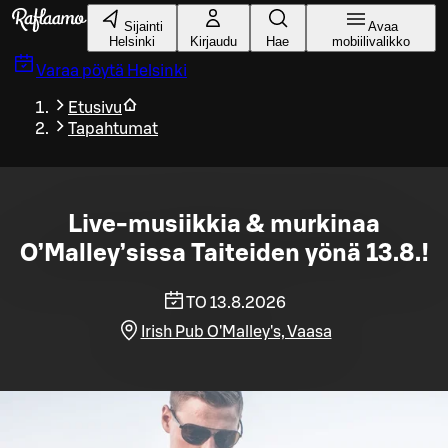
Siirry pääsisältöön
Sijainti
Avaa
Helsinki
Kirjaudu
Hae
mobiilivalikko
Varaa pöytä
Helsinki
Etusivu
Tapahtumat
Live-musiikkia & murkinaa
O’Malley’sissa Taiteiden yönä 13.8.!
TO 13.8.2026
Irish Pub O'Malley's, Vaasa