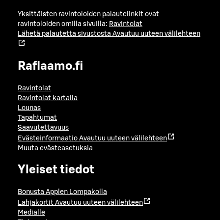
Yksittäisten ravintoloiden palautelinkit ovat
ravintoloiden omilla sivuilla:
Ravintolat
Lähetä palautetta sivustosta
Avautuu uuteen välilehteen
Raflaamo.fi
Ravintolat
Ravintolat kartalla
Lounas
Tapahtumat
Saavutettavuus
Evästeinformaatio
Avautuu uuteen välilehteen
Muuta evästeasetuksia
Yleiset tiedot
Bonusta Applen Lompakolla
Lahjakortit
Avautuu uuteen välilehteen
Medialle