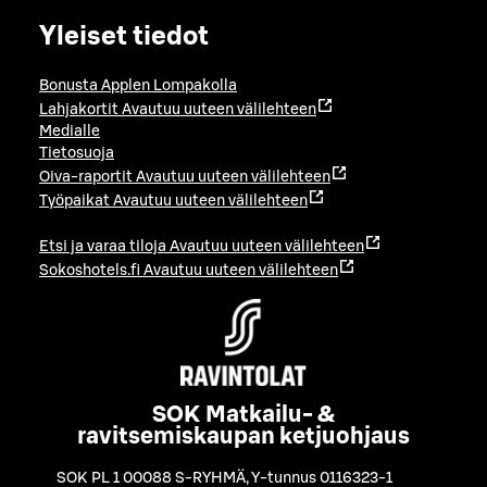
Yleiset tiedot
Bonusta Applen Lompakolla
Lahjakortit
Avautuu uuteen välilehteen
Medialle
Tietosuoja
Oiva-raportit
Avautuu uuteen välilehteen
Työpaikat
Avautuu uuteen välilehteen
Etsi ja varaa tiloja
Avautuu uuteen välilehteen
Sokoshotels.fi
Avautuu uuteen välilehteen
SOK Matkailu- &
ravitsemiskaupan ketjuohjaus
SOK PL 1 00088 S-RYHMÄ
,
Y-tunnus 0116323-1