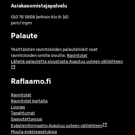
Asiakasomistajapalvelu
010 76 5858 (arkisin klo 9-16)
pvm/mpm
Palaute
Yksittäisten ravintoloiden palautelinkit ovat
ravintoloiden omilla sivuilla:
Ravintolat
Lähetä palautetta sivustosta
Avautuu uuteen välilehteen
Raflaamo.fi
Ravintolat
Ravintolat kartalla
Lounas
Tapahtumat
Saavutettavuus
Evästeinformaatio
Avautuu uuteen välilehteen
Muuta evästeasetuksia