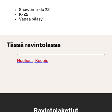
Showtime klo 22
K-22
Vapaa pääsy!
Tässä ravintolassa
Hophaus, Kuopio
Ravintolaketjut