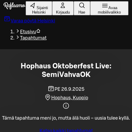
Siirry pääsisältöön
Sijainti
Avaa
Helsinki
Kirjaudu
Hae
mobiilivalikko
Varaa pöytä
Helsinki
Etusivu
Tapahtumat
Hophaus Oktoberfest Live:
SemiVahvaOK
PE 26.9.2025
Hophaus, Kuopio
Tämä tapahtuma meni jo, mutta älä huoli – uusia tulee kyllä.
Katso kaikki tapahtumat