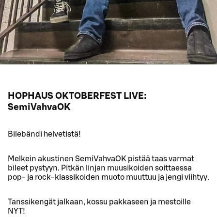
HOPHAUS OKTOBERFEST LIVE:
SemiVahvaOK
Bilebändi helvetistä!
Melkein akustinen SemiVahvaOK pistää taas varmat
bileet pystyyn. Pitkän linjan muusikoiden soittaessa
pop- ja rock-klassikoiden muoto muuttuu ja jengi viihtyy.
Tanssikengät jalkaan, kossu pakkaseen ja mestoille
NYT!