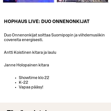
HOPHAUS LIVE: DUO ONNENONKIJAT
Duo Onnenonkijat soittaa Suomipopin ja viihdemusiikin
covereita energisesti.
Antti Koistinen kitara ja laulu
Janne Holopainen kitara
Showtime klo 22
K-22
Vapaa pääsy!