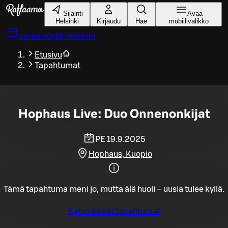
Siirry pääsisältöön
Sijainti
Avaa
Helsinki
Kirjaudu
Hae
mobiilivalikko
Varaa pöytä
Helsinki
Etusivu
Tapahtumat
Hophaus Live: Duo Onnenonkijat
PE 19.9.2025
Hophaus, Kuopio
Tämä tapahtuma meni jo, mutta älä huoli – uusia tulee kyllä.
Katso kaikki tapahtumat