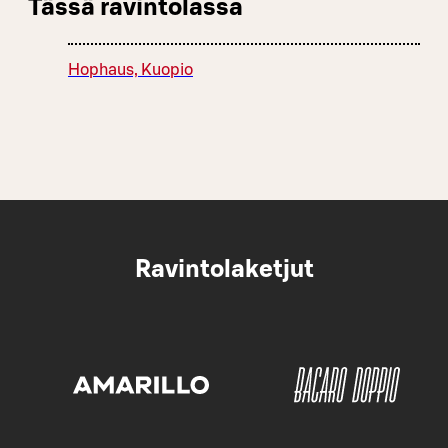
Tässä ravintolassa
Hophaus, Kuopio
Ravintolaketjut