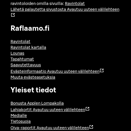
ravintoloiden omilla sivuilla:
Ravintolat
Lähetä palautetta sivustosta
Avautuu uuteen välilehteen
Raflaamo.fi
Ravintolat
Ravintolat kartalla
Lounas
Tapahtumat
Saavutettavuus
Evästeinformaatio
Avautuu uuteen välilehteen
Muuta evästeasetuksia
Yleiset tiedot
Bonusta Applen Lompakolla
Lahjakortit
Avautuu uuteen välilehteen
Medialle
Tietosuoja
Oiva-raportit
Avautuu uuteen välilehteen