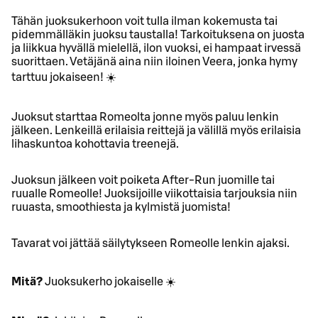
Tähän juoksukerhoon voit tulla ilman kokemusta tai
pidemmälläkin juoksu taustalla! Tarkoituksena on juosta
ja liikkua hyvällä mielellä, ilon vuoksi, ei hampaat irvessä
suorittaen. Vetäjänä aina niin iloinen Veera, jonka hymy
tarttuu jokaiseen! ☀️
Juoksut starttaa Romeolta jonne myös paluu lenkin
jälkeen. Lenkeillä erilaisia reittejä ja välillä myös erilaisia
lihaskuntoa kohottavia treenejä.
Juoksun jälkeen voit poiketa After-Run juomille tai
ruualle Romeolle! Juoksijoille viikottaisia tarjouksia niin
ruuasta, smoothiesta ja kylmistä juomista!
Tavarat voi jättää säilytykseen Romeolle lenkin ajaksi.
Mitä?
Juoksukerho jokaiselle ☀️