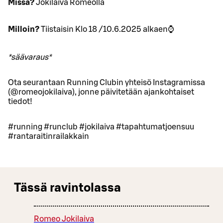
Missä?
Jokilaiva Romeolla
Milloin?
Tiistaisin Klo 18 /10.6.2025 alkaen⌚️
*säävaraus*
Ota seurantaan Running Clubin yhteisö Instagramissa
(@romeojokilaiva), jonne päivitetään ajankohtaiset
tiedot!
#running #runclub #jokilaiva #tapahtumatjoensuu
#rantaraitinrailakkain
Tässä ravintolassa
Romeo Jokilaiva