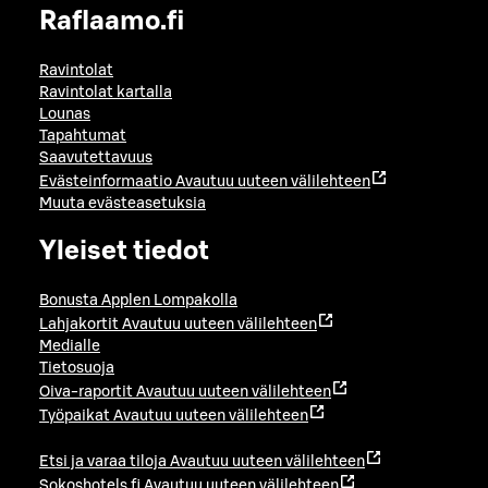
Raflaamo.fi
Ravintolat
Ravintolat kartalla
Lounas
Tapahtumat
Saavutettavuus
Evästeinformaatio
Avautuu uuteen välilehteen
Muuta evästeasetuksia
Yleiset tiedot
Bonusta Applen Lompakolla
Lahjakortit
Avautuu uuteen välilehteen
Medialle
Tietosuoja
Oiva-raportit
Avautuu uuteen välilehteen
Työpaikat
Avautuu uuteen välilehteen
Etsi ja varaa tiloja
Avautuu uuteen välilehteen
Sokoshotels.fi
Avautuu uuteen välilehteen