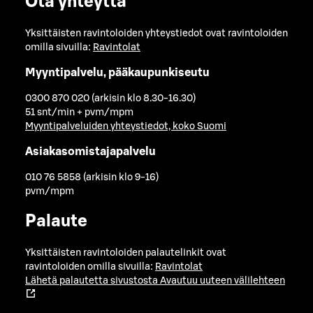
Ota yhteyttä
Yksittäisten ravintoloiden yhteystiedot ovat ravintoloiden
omilla sivuilla:
Ravintolat
Myyntipalvelu, pääkaupunkiseutu
0300 870 020 (arkisin klo 8.30-16.30)
51 snt/min + pvm/mpm
Myyntipalveluiden yhteystiedot, koko Suomi
Asiakasomistajapalvelu
010 76 5858 (arkisin klo 9-16)
pvm/mpm
Palaute
Yksittäisten ravintoloiden palautelinkit ovat
ravintoloiden omilla sivuilla:
Ravintolat
Lähetä palautetta sivustosta
Avautuu uuteen välilehteen