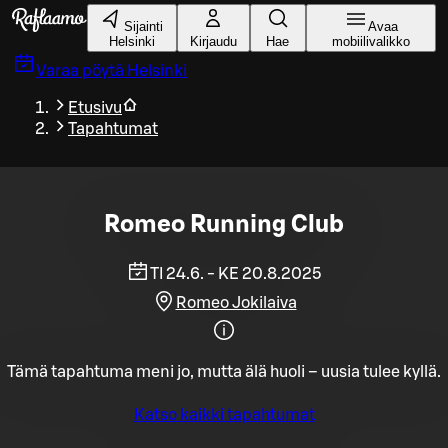
Siirry pääsisältöön
Sijainti
Avaa
Helsinki
Kirjaudu
Hae
mobiilivalikko
Varaa pöytä
Helsinki
Etusivu
Tapahtumat
Romeo Running Club
TI 24.6. - KE 20.8.2025
Romeo Jokilaiva
Tämä tapahtuma meni jo, mutta älä huoli – uusia tulee kyllä.
Katso kaikki tapahtumat