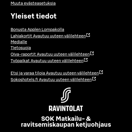
Muuta evästeasetuksia
Yleiset tiedot
Bonusta Applen Lompakolla
Lahjakortit
Avautuu uuteen välilehteen
Medialle
Tietosuoja
Oiva-raportit
Avautuu uuteen välilehteen
Työpaikat
Avautuu uuteen välilehteen
Etsi ja varaa tiloja
Avautuu uuteen välilehteen
Sokoshotels.fi
Avautuu uuteen välilehteen
SOK Matkailu- &
ravitsemiskaupan ketjuohjaus