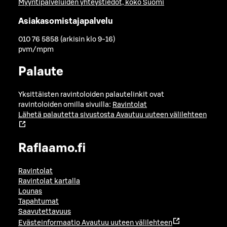
Myyntipalveluiden yhteystiedot, koko Suomi
Asiakasomistajapalvelu
010 76 5858 (arkisin klo 9-16)
pvm/mpm
Palaute
Yksittäisten ravintoloiden palautelinkit ovat
ravintoloiden omilla sivuilla:
Ravintolat
Lähetä palautetta sivustosta
Avautuu uuteen välilehteen
Raflaamo.fi
Ravintolat
Ravintolat kartalla
Lounas
Tapahtumat
Saavutettavuus
Evästeinformaatio
Avautuu uuteen välilehteen