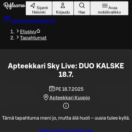
Siirry pääsisältöön
Sijainti
Avaa
Helsinki
Kirjaudu
Hae
mobiilivalikko
Varaa pöytä
Helsinki
Etusivu
Tapahtumat
Apteekkari Sky Live: DUO KALSKE
18.7.
PE 18.7.2025
Apteekkari Kuopio
Tämä tapahtuma meni jo, mutta älä huoli – uusia tulee kyllä.
Katso kaikki tapahtumat