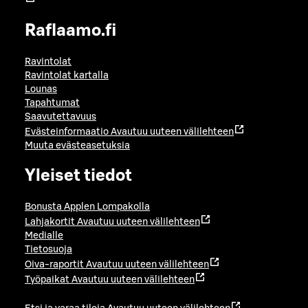
Raflaamo.fi
Ravintolat
Ravintolat kartalla
Lounas
Tapahtumat
Saavutettavuus
Evästeinformaatio
Avautuu uuteen välilehteen
Muuta evästeasetuksia
Yleiset tiedot
Bonusta Applen Lompakolla
Lahjakortit
Avautuu uuteen välilehteen
Medialle
Tietosuoja
Oiva-raportit
Avautuu uuteen välilehteen
Työpaikat
Avautuu uuteen välilehteen