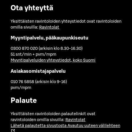
Ota yhteyttä
Yksittäisten ravintoloiden yhteystiedot ovat ravintoloiden
omilla sivuilla:
Ravintolat
Myyntipalvelu, pääkaupunkiseutu
0300 870 020 (arkisin klo 8.30-16.30)
51 snt/min + pvm/mpm
Myyntipalveluiden yhteystiedot, koko Suomi
Asiakasomistajapalvelu
010 76 5858 (arkisin klo 9-16)
pvm/mpm
Palaute
Yksittäisten ravintoloiden palautelinkit ovat
ravintoloiden omilla sivuilla:
Ravintolat
Lähetä palautetta sivustosta
Avautuu uuteen välilehteen