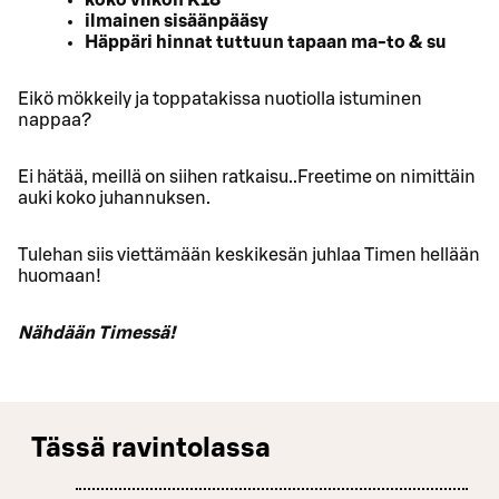
ilmainen sisäänpääsy
Häppäri hinnat tuttuun tapaan ma-to & su
Eikö mökkeily ja toppatakissa nuotiolla istuminen
nappaa?
Ei hätää, meillä on siihen ratkaisu..Freetime on nimittäin
auki koko juhannuksen.
Tulehan siis viettämään keskikesän juhlaa Timen hellään
huomaan!
Nähdään Timessä!
Tässä ravintolassa