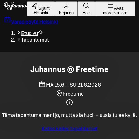
Siirry pääsisältöön
Sijainti
Avaa
Helsinki
Kirjaudu
Hae
mobiilivalikko
Varaa pöytä
Helsinki
Etusivu
Tapahtumat
Juhannus @ Freetime
MA 15.6. - SU 21.6.2026
Freetime
Tämä tapahtuma meni jo, mutta älä huoli – uusia tulee kyllä.
Katso kaikki tapahtumat