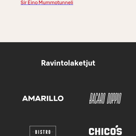
Sir Eino Mummotunneli
Ravintolaketjut