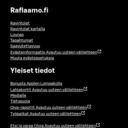
Raflaamo.fi
Ravintolat
Ravintolat kartalla
Lounas
Tapahtumat
Saavutettavuus
Evästeinformaatio
Avautuu uuteen välilehteen
Muuta evästeasetuksia
Yleiset tiedot
Bonusta Applen Lompakolla
Lahjakortit
Avautuu uuteen välilehteen
Medialle
Tietosuoja
Oiva-raportit
Avautuu uuteen välilehteen
Työpaikat
Avautuu uuteen välilehteen
Etsi ja varaa tiloja
Avautuu uuteen välilehteen