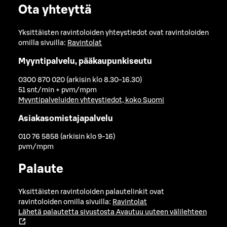
Ota yhteyttä
Yksittäisten ravintoloiden yhteystiedot ovat ravintoloiden
omilla sivuilla:
Ravintolat
Myyntipalvelu, pääkaupunkiseutu
0300 870 020 (arkisin klo 8.30-16.30)
51 snt/min + pvm/mpm
Myyntipalveluiden yhteystiedot, koko Suomi
Asiakasomistajapalvelu
010 76 5858 (arkisin klo 9-16)
pvm/mpm
Palaute
Yksittäisten ravintoloiden palautelinkit ovat
ravintoloiden omilla sivuilla:
Ravintolat
Lähetä palautetta sivustosta
Avautuu uuteen välilehteen