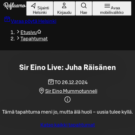
Siirry pääsisältöön
Sijainti
Avaa
Helsinki
Kirjaudu
Hae
mobiilivalikko
Varaa pöytä
Helsinki
Etusivu
Tapahtumat
Sir Eino Live: Juha Räisänen
TO 26.12.2024
Sir Eino Mummotunneli
Tämä tapahtuma meni jo, mutta älä huoli – uusia tulee kyllä.
Katso kaikki tapahtumat