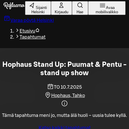
Siirry pääsisältöön
Sijainti
Avaa
Helsinki
Kirjaudu
Hae
mobiilivalikko
Varaa pöytä
Helsinki
Etusivu
Tapahtumat
Hophaus Stand Up: Puumat & Pentu -
stand up show
TO 10.7.2025
Hophaus, Tahko
Tämä tapahtuma meni jo, mutta älä huoli – uusia tulee kyllä.
Katso kaikki tapahtumat