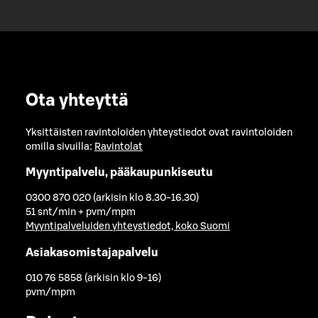
Ota yhteyttä
Yksittäisten ravintoloiden yhteystiedot ovat ravintoloiden
omilla sivuilla:
Ravintolat
Myyntipalvelu, pääkaupunkiseutu
0300 870 020 (arkisin klo 8.30-16.30)
51 snt/min + pvm/mpm
Myyntipalveluiden yhteystiedot, koko Suomi
Asiakasomistajapalvelu
010 76 5858 (arkisin klo 9-16)
pvm/mpm