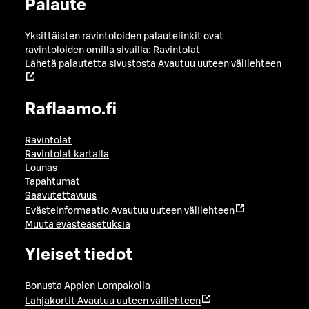
Palaute
Yksittäisten ravintoloiden palautelinkit ovat
ravintoloiden omilla sivuilla:
Ravintolat
Lähetä palautetta sivustosta
Avautuu uuteen välilehteen
Raflaamo.fi
Ravintolat
Ravintolat kartalla
Lounas
Tapahtumat
Saavutettavuus
Evästeinformaatio
Avautuu uuteen välilehteen
Muuta evästeasetuksia
Yleiset tiedot
Bonusta Applen Lompakolla
Lahjakortit
Avautuu uuteen välilehteen