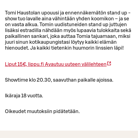
Tomi Haustolan upouusi ja ennennäkemätön stand up -
show tuo lavalle aina vähintään yhden koomikon – ja se
on vasta alkua. Tomin uudistuneiden stand up juttujen
lisäksi estradilla nähdään myös lupaavia tulokkaita sekä
paikallinen sankari, joka auttaa Tomia tajuamaan, miksi
juuri sinun kotikaupungistasi löytyy kaikki elämän
hienoudet. Ja kaikki tietenkin huumorin linssien läpi!
Liput 15€, lippu.fi
Avautuu uuteen välilehteen
Showtime klo 20.30, saavuthan paikalle ajoissa.
Ikäraja 18 vuotta.
Oikeudet muutoksiin pidätetään.