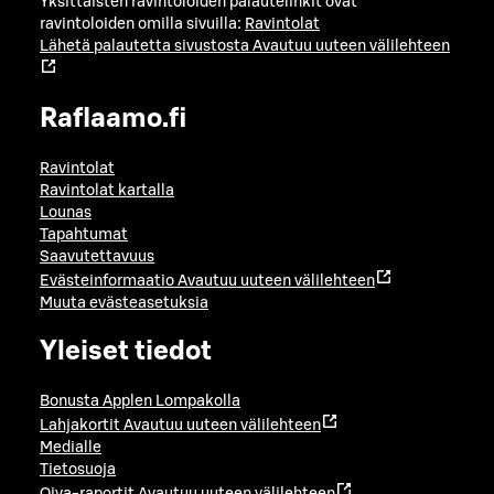
Yksittäisten ravintoloiden palautelinkit ovat
ravintoloiden omilla sivuilla:
Ravintolat
Lähetä palautetta sivustosta
Avautuu uuteen välilehteen
Raflaamo.fi
Ravintolat
Ravintolat kartalla
Lounas
Tapahtumat
Saavutettavuus
Evästeinformaatio
Avautuu uuteen välilehteen
Muuta evästeasetuksia
Yleiset tiedot
Bonusta Applen Lompakolla
Lahjakortit
Avautuu uuteen välilehteen
Medialle
Tietosuoja
Oiva-raportit
Avautuu uuteen välilehteen