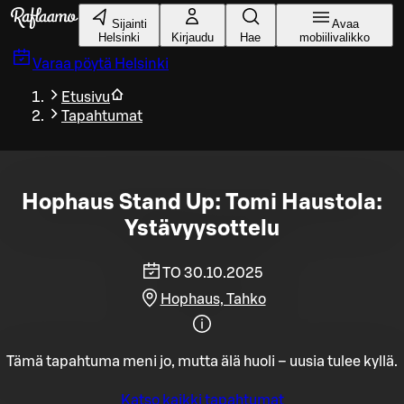
Siirry pääsisältöön
Sijainti
Avaa
Helsinki
Kirjaudu
Hae
mobiilivalikko
Varaa pöytä
Helsinki
Etusivu
Tapahtumat
Hophaus Stand Up: Tomi Haustola:
Ystävyysottelu
TO 30.10.2025
Hophaus, Tahko
Tämä tapahtuma meni jo, mutta älä huoli – uusia tulee kyllä.
Katso kaikki tapahtumat