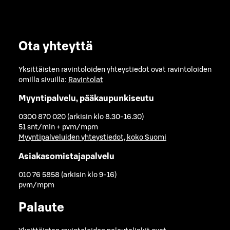
Ota yhteyttä
Yksittäisten ravintoloiden yhteystiedot ovat ravintoloiden
omilla sivuilla:
Ravintolat
Myyntipalvelu, pääkaupunkiseutu
0300 870 020 (arkisin klo 8.30-16.30)
51 snt/min + pvm/mpm
Myyntipalveluiden yhteystiedot, koko Suomi
Asiakasomistajapalvelu
010 76 5858 (arkisin klo 9-16)
pvm/mpm
Palaute