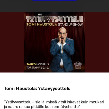
Tomi Haustola: Ystävyysottelu
”Ystävyysottelu – siellä, missä vitsit iskevät kuin moukari
ja nauru raikaa pitkälle kuin ennätysheitto”