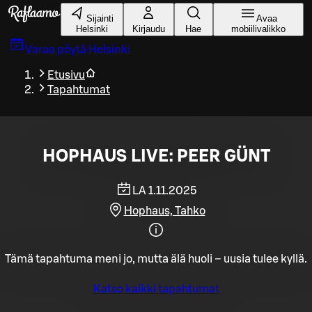
Siirry pääsisältöön
Sijainti
Avaa
Helsinki
Kirjaudu
Hae
mobiilivalikko
Varaa pöytä
Helsinki
Etusivu
Tapahtumat
HOPHAUS LIVE: PEER GÜNT
LA 1.11.2025
Hophaus, Tahko
Tämä tapahtuma meni jo, mutta älä huoli – uusia tulee kyllä.
Katso kaikki tapahtumat