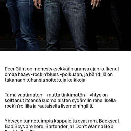
Peer Günt on menestyksekkään uransa ajan kulkenut
omaa heavy-rock’n’blues -polkuaan, ja bändillä on
takanaan tuhansia soitettuja keikkoja.
Tämä vaatimaton – mutta tinkimätön – yhtye on
soittanut itsensä suomalaisten sydämiin rehellisellä
rock’n’rollilla ja rautaisella livemeiningillä.
Yhtyeen tunnetuimpia kappaleita ovat mm. Backseat,
Bad Boys are here, Bartender ja I Don’t Wanna Be a