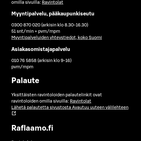
omilla sivuilla:
Ravintolat
Myyntipalvelu, pääkaupunkiseutu
0300 870 020 (arkisin klo 8.30-16.30)
51 snt/min + pvm/mpm
Myyntipalveluiden yhteystiedot, koko Suomi
Asiakasomistajapalvelu
010 76 5858 (arkisin klo 9-16)
pvm/mpm
Palaute
Yksittäisten ravintoloiden palautelinkit ovat
ravintoloiden omilla sivuilla:
Ravintolat
Lähetä palautetta sivustosta
Avautuu uuteen välilehteen
Raflaamo.fi