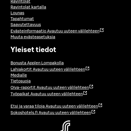
Ravintolat
Ravintolat kartalla
Lounas
Tapahtumat
Saavutettavuus
Evästeinformaatio
Avautuu uuteen välilehteen
Muuta evästeasetuksia
Yleiset tiedot
Bonusta Applen Lompakolla
Lahjakortit
Avautuu uuteen välilehteen
Medialle
Tietosuoja
Oiva-raportit
Avautuu uuteen välilehteen
Työpaikat
Avautuu uuteen välilehteen
Etsi ja varaa tiloja
Avautuu uuteen välilehteen
Sokoshotels.fi
Avautuu uuteen välilehteen