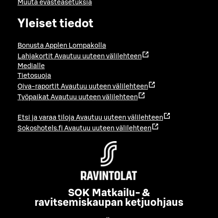
Muuta evästeasetuksia
Yleiset tiedot
Bonusta Applen Lompakolla
Lahjakortit
Avautuu uuteen välilehteen
Medialle
Tietosuoja
Oiva-raportit
Avautuu uuteen välilehteen
Työpaikat
Avautuu uuteen välilehteen
Etsi ja varaa tiloja
Avautuu uuteen välilehteen
Sokoshotels.fi
Avautuu uuteen välilehteen
SOK Matkailu- &
ravitsemiskaupan ketjuohjaus