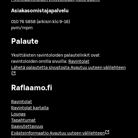
Asiakasomistajapalvelu
010 76 5858 (arkisin klo 9-16)
pvm/mpm
Palaute
Yksittäisten ravintoloiden palautelinkit ovat
ravintoloiden omilla sivuilla:
Ravintolat
Lähetä palautetta sivustosta
Avautuu uuteen välilehteen
Raflaamo.fi
Ravintolat
Ravintolat kartalla
Lounas
Tapahtumat
Saavutettavuus
Evästeinformaatio
Avautuu uuteen välilehteen