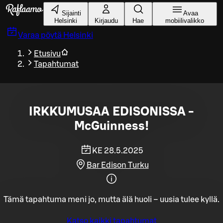
Siirry pääsisältöön
Sijainti
Avaa
Helsinki
Kirjaudu
Hae
mobiilivalikko
Varaa pöytä
Helsinki
Etusivu
Tapahtumat
IRKKUMUSAA EDISONISSA -
McGuinness!
KE 28.5.2025
Bar Edison Turku
Tämä tapahtuma meni jo, mutta älä huoli – uusia tulee kyllä.
Katso kaikki tapahtumat