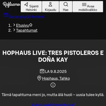
Siirry pääsisältöön
Sijainti
Avaa
Helsinki
Kirjaudu
Hae
mobiilivalikko
Varaa pöytä
Helsinki
Etusivu
Tapahtumat
HOPHAUS LIVE: TRES PISTOLEROS E
DOÑA KAY
LA 9.8.2025
Hophaus, Tahko
Tämä tapahtuma meni jo, mutta älä huoli – uusia tulee kyllä.
Katso kaikki tapahtumat