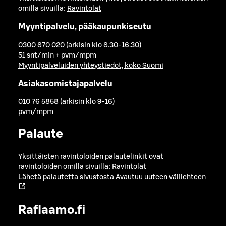
omilla sivuilla:
Ravintolat
Myyntipalvelu, pääkaupunkiseutu
0300 870 020 (arkisin klo 8.30-16.30)
51 snt/min + pvm/mpm
Myyntipalveluiden yhteystiedot, koko Suomi
Asiakasomistajapalvelu
010 76 5858 (arkisin klo 9-16)
pvm/mpm
Palaute
Yksittäisten ravintoloiden palautelinkit ovat
ravintoloiden omilla sivuilla:
Ravintolat
Lähetä palautetta sivustosta
Avautuu uuteen välilehteen
Raflaamo.fi