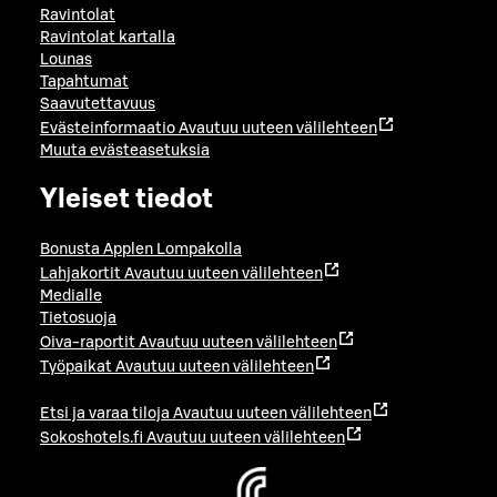
Ravintolat
Ravintolat kartalla
Lounas
Tapahtumat
Saavutettavuus
Evästeinformaatio
Avautuu uuteen välilehteen
Muuta evästeasetuksia
Yleiset tiedot
Bonusta Applen Lompakolla
Lahjakortit
Avautuu uuteen välilehteen
Medialle
Tietosuoja
Oiva-raportit
Avautuu uuteen välilehteen
Työpaikat
Avautuu uuteen välilehteen
Etsi ja varaa tiloja
Avautuu uuteen välilehteen
Sokoshotels.fi
Avautuu uuteen välilehteen